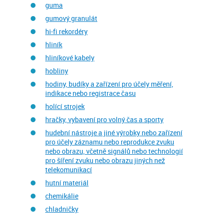
guma
gumový granulát
hi-fi rekordéry
hliník
hliníkové kabely
hobliny
hodiny, budíky a zařízení pro účely měření,
indikace nebo registrace času
holící strojek
hračky, vybavení pro volný čas a sporty
hudební nástroje a jiné výrobky nebo zařízení
pro účely záznamu nebo reprodukce zvuku
nebo obrazu, včetně signálů nebo technologií
pro šíření zvuku nebo obrazu jiných než
telekomunikací
hutní materiál
chemikálie
chladničky