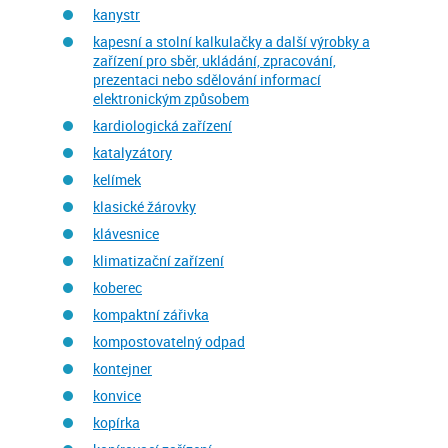
kanystr
kapesní a stolní kalkulačky a další výrobky a
zařízení pro sběr, ukládání, zpracování,
prezentaci nebo sdělování informací
elektronickým způsobem
kardiologická zařízení
katalyzátory
kelímek
klasické žárovky
klávesnice
klimatizační zařízení
koberec
kompaktní zářivka
kompostovatelný odpad
kontejner
konvice
kopírka