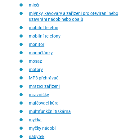
mixér
mlýnky, kávovary a zařízení pro otevírání nebo
uzavírání nádob nebo obalů
mobilní telefon
mobilní telefony
monitor
monočlánky
mosaz
motory
MP3 přehrávač
mrazicí zařízení
mrazničky
mulčovací kůra
multifunkční tiskárna
myčka
myčky nádobí
nábytek