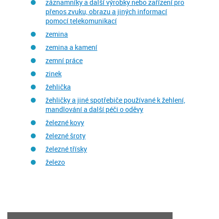
záznamníky a další výrobky nebo zařízení pro
přenos zvuku, obrazu a jiných informací
pomocí telekomunikací
zemina
zemina a kamení
zemní práce
zinek
žehlička
žehličky a jiné spotřebiče používané k žehlení,
mandlování a další péči o oděvy
železné kovy
železné šroty
železné třísky
železo