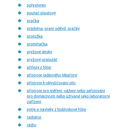
polystyren
poutač plastový
pračka
prádelna, praní oděvů, pračky
proložka
promítačka
pryžové desky
pryžový granulát
přířezy z fólie
přístroje jaderného lékařství
přístroje k okysličování plic
přístroje pro měření, vážení nebo seřizování
pro domácnosti nebo užívané jako laboratorní
zařízení
pytle a návleky z bublinkové fólie
radiátor
rádio