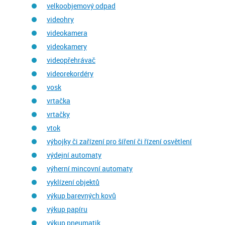
velkoobjemový odpad
videohry
videokamera
videokamery
videopřehrávač
videorekordéry
vosk
vrtačka
vrtačky
vtok
výbojky či zařízení pro šíření či řízení osvětlení
výdejní automaty
výherní mincovní automaty
vyklízení objektů
výkup barevných kovů
výkup papíru
výkup pneumatik