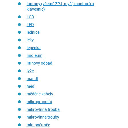
laptopy (včetně ZPJ, myší, monitorů a
klávesnic)
LCD
LED
lednice
léky
lepenka
linoleum
litinový odpad
lyže
mandl
měď
měděné kabely
mikrogranulát
mikrovlnná trouba
mikrovlnné trouby
minipočítače