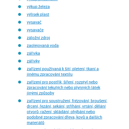
výkup železa
výlisek plast
vysavač
vysavače
záložní zdroj
zaolejovaná voda
zářivka
zářivky
zařízení používaná k šití, pletení, tkaní a
jinému zpracování textilu
zařízení pro postřik, šíření, rozptyl nebo
zpracování tekutých nebo plynných látek
jinými způsoby
zařízení pro soustružení, frézování, broušení,
drcení, řezání, sekání, stříhání, vrtání, dělání
otvorů, ražení, skládání, ohýbání nebo
podobné zpracování dřeva, kovů a dalších
materiálů