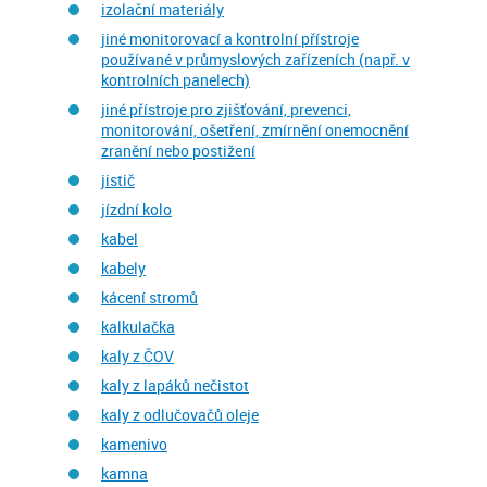
izolační materiály
jiné monitorovací a kontrolní přístroje
používané v průmyslových zařízeních (např. v
kontrolních panelech)
jiné přístroje pro zjišťování, prevenci,
monitorování, ošetření, zmírnění onemocnění
zranění nebo postižení
jistič
jízdní kolo
kabel
kabely
kácení stromů
kalkulačka
kaly z ČOV
kaly z lapáků nečistot
kaly z odlučovačů oleje
kamenivo
kamna