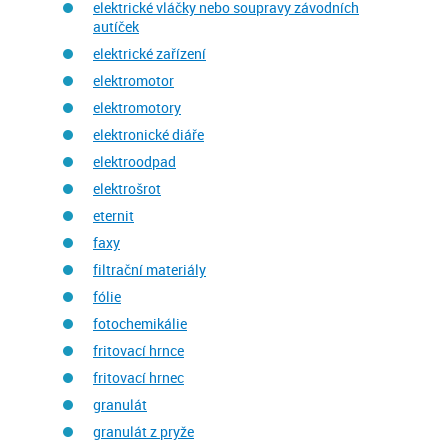
elektrické vláčky nebo soupravy závodních
autíček
elektrické zařízení
elektromotor
elektromotory
elektronické diáře
elektroodpad
elektrošrot
eternit
faxy
filtrační materiály
fólie
fotochemikálie
fritovací hrnce
fritovací hrnec
granulát
granulát z pryže