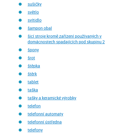
sušičky
světlo
svítidlo
šampon obal
šicí stroje kromě zařízení používaných v
domácnostech spadajících pod skupinu 2
špony
šrot
štěpka
štěrk
tablet
taška
tašky a keramické výrobky
telefon
telefonní automaty
telefonní ústředna
telefony