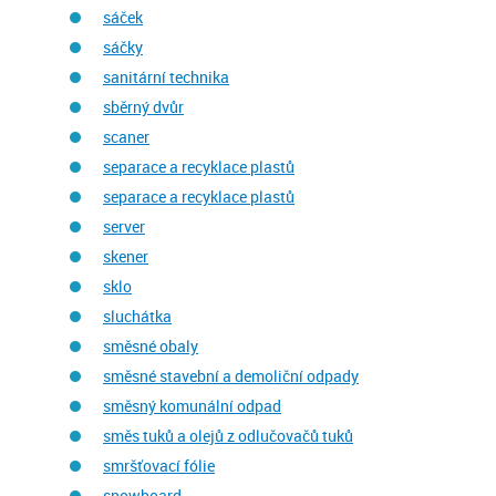
sáček
sáčky
sanitární technika
sběrný dvůr
scaner
separace a recyklace plastů
separace a recyklace plastů
server
skener
sklo
sluchátka
směsné obaly
směsné stavební a demoliční odpady
směsný komunální odpad
směs tuků a olejů z odlučovačů tuků
smršťovací fólie
snowboard