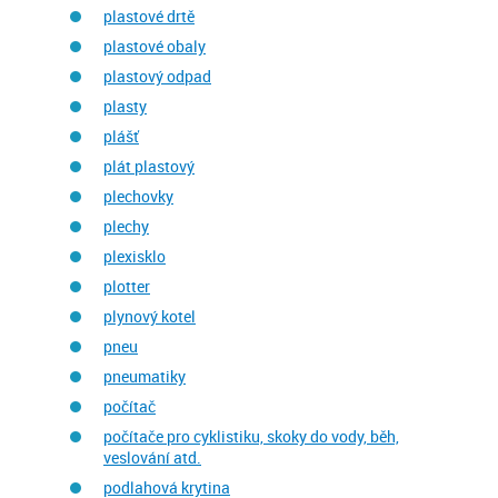
plastové drtě
plastové obaly
plastový odpad
plasty
plášť
plát plastový
plechovky
plechy
plexisklo
plotter
plynový kotel
pneu
pneumatiky
počítač
počítače pro cyklistiku, skoky do vody, běh,
veslování atd.
podlahová krytina