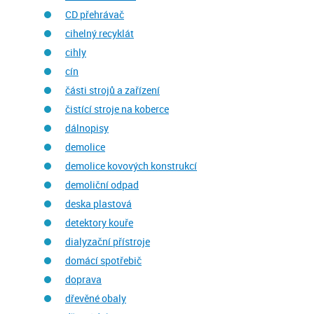
CD přehrávač
cihelný recyklát
cihly
cín
části strojů a zařízení
čistící stroje na koberce
dálnopisy
demolice
demolice kovových konstrukcí
demoliční odpad
deska plastová
detektory kouře
dialyzační přístroje
domácí spotřebič
doprava
dřevěné obaly