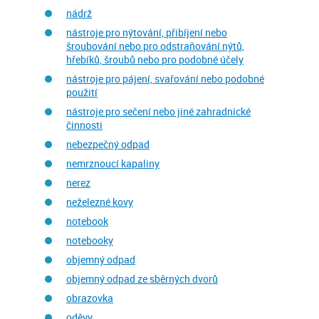
nádrž
nástroje pro nýtování, přibíjení nebo
šroubování nebo pro odstraňování nýtů,
hřebíků, šroubů nebo pro podobné účely
nástroje pro pájení, svařování nebo podobné
použití
nástroje pro sečení nebo jiné zahradnické
činnosti
nebezpečný odpad
nemrznoucí kapaliny
nerez
neželezné kovy
notebook
notebooky
objemný odpad
objemný odpad ze sběrných dvorů
obrazovka
oděvy