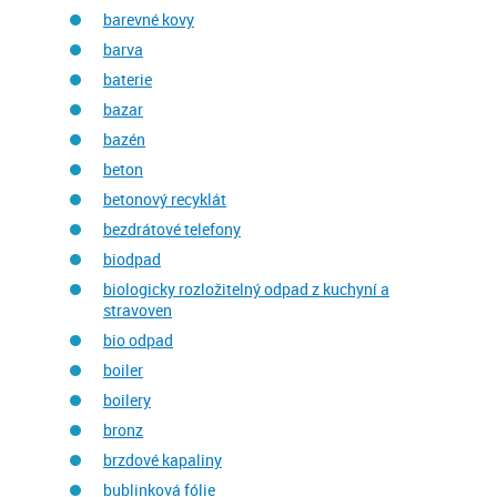
barevné kovy
barva
baterie
bazar
bazén
beton
betonový recyklát
bezdrátové telefony
biodpad
biologicky rozložitelný odpad z kuchyní a
stravoven
bio odpad
boiler
boilery
bronz
brzdové kapaliny
bublinková fólie