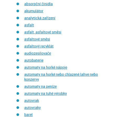
absorpční činidla
akumulátor
analytická zařízení
asfalt
asfalt, asfaltové směsi
asfaltové směsi
asfaltový recyklát
audiozesilovače
autobaterie
automaty na horké nápoje
automaty na horké nebo chlazené lahve nebo
konzervy
automaty na peníze
automaty na tuhé výrobky
autovrak
autovraky
barel