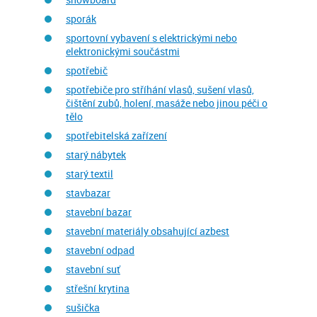
sporák
sportovní vybavení s elektrickými nebo
elektronickými součástmi
spotřebič
spotřebiče pro stříhání vlasů, sušení vlasů,
čištění zubů, holení, masáže nebo jinou péči o
tělo
spotřebitelská zařízení
starý nábytek
starý textil
stavbazar
stavební bazar
stavební materiály obsahující azbest
stavební odpad
stavební suť
střešní krytina
sušička