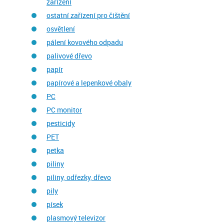
zařízení
ostatní zařízení pro čištění
osvětlení
pálení kovového odpadu
palivové dřevo
papír
papírové a lepenkové obaly
PC
PC monitor
pesticidy
PET
petka
piliny
piliny, odřezky, dřevo
pily
písek
plasmový televizor