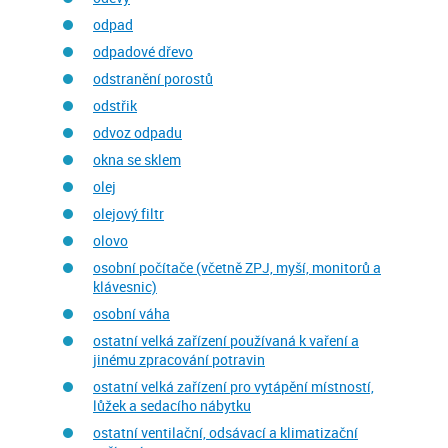
odpad
odpadové dřevo
odstranění porostů
odstřik
odvoz odpadu
okna se sklem
olej
olejový filtr
olovo
osobní počítače (včetně ZPJ, myší, monitorů a
klávesnic)
osobní váha
ostatní velká zařízení používaná k vaření a
jinému zpracování potravin
ostatní velká zařízení pro vytápění místností,
lůžek a sedacího nábytku
ostatní ventilační, odsávací a klimatizační