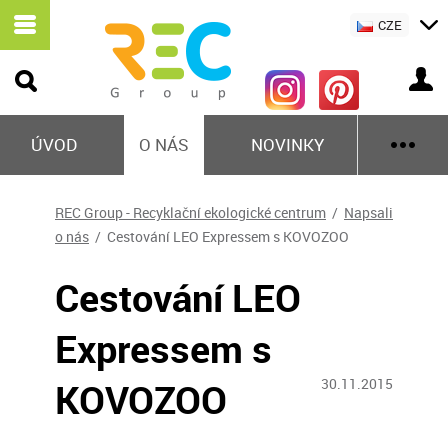
CZE
ÚVOD
O NÁS
NOVINKY
REC Group - Recyklační ekologické centrum
/
Napsali
o nás
/ Cestování LEO Expressem s KOVOZOO
Cestování LEO
Expressem s
KOVOZOO
30.11.2015