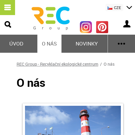
CZE
ÚVOD
O NÁS
NOVINKY
REC Group - Recyklační ekologické centrum
/ O nás
O nás