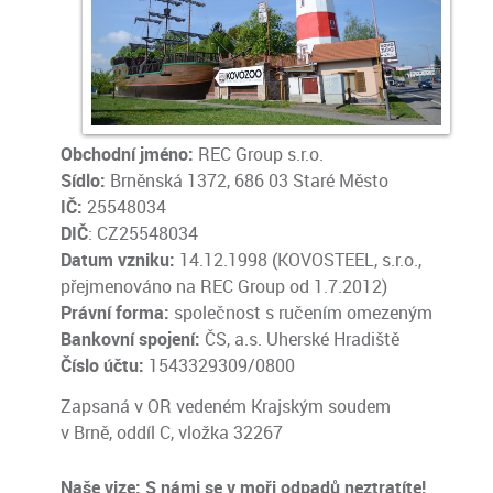
Obchodní jméno:
REC Group s.r.o.
Sídlo:
Brněnská 1372, 686 03 Staré Město
IČ:
25548034
DIČ
: CZ25548034
Datum vzniku:
14.12.1998 (KOVOSTEEL, s.r.o.,
přejmenováno na REC Group od 1.7.2012)
Právní forma:
společnost s ručením omezeným
Bankovní spojení:
ČS, a.s. Uherské Hradiště
Číslo účtu:
1543329309/0800
Zapsaná v OR vedeném Krajským soudem
v Brně, oddíl C, vložka 32267
Naše vize: S námi se v moři odpadů neztratíte!