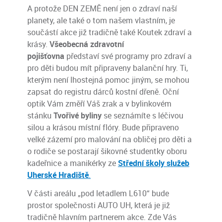
A protože DEN ZEMĚ není jen o zdraví naší
planety, ale také o tom našem vlastním, je
součástí akce již tradičně také Koutek zdraví a
krásy.
Všeobecná zdravotní
pojišťovna
představí své programy pro zdraví a
pro děti budou mít připraveny balanční hry. Ti,
kterým není lhostejná pomoc jiným, se mohou
zapsat do registru dárců kostní dřeně. Oční
optik Vám změří Váš zrak a v bylinkovém
stánku
Tvořivé byliny
se seznámíte s léčivou
silou a krásou místní flóry. Bude připraveno
velké zázemí pro malování na obličej pro děti a
o rodiče se postarají šikovné studentky oboru
kadeřnice a manikérky ze
Střední školy služeb
Uherské Hradiště
.
V části areálu „pod letadlem L610“ bude
prostor společnosti AUTO UH, která je již
tradičně hlavním partnerem akce. Zde Vás