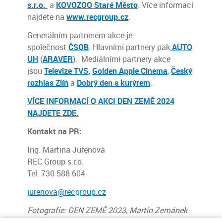
s.r.o.
a
KOVOZOO Staré Město
. Více informací
najdete na
www.recgroup.cz
.
Generálním partnerem akce je
společnost
ČSOB
. Hlavními partnery pak
AUTO
UH
(
ARAVER
). Mediálními partnery akce
jsou
Televize TVS,
Golden Apple Cinema
,
Český
rozhlas Zlín
a
Dobrý den s kurýrem
.
VÍCE INFORMACÍ O AKCI DEN ZEMĚ 2024
NAJDETE ZDE.
Kontakt na PR:
Ing. Martina Juřenová
REC Group s.r.o.
Tel. 730 588 604
jurenova@recgroup.cz
Fotografie: DEN ZEMĚ 2023, Martin Zemánek