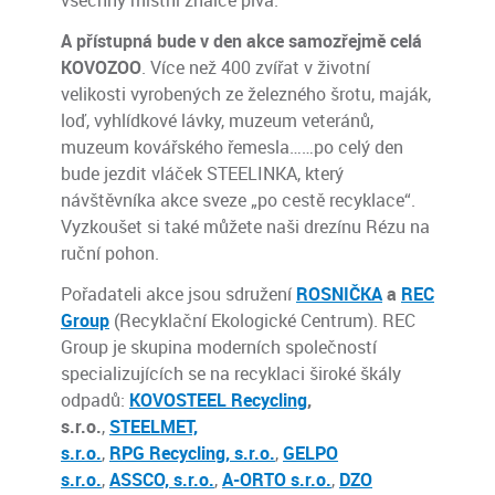
všechny místní znalce piva.
A přístupná bude v den akce samozřejmě celá
KOVOZOO
. Více než 400 zvířat v životní
velikosti vyrobených ze železného šrotu, maják,
loď, vyhlídkové lávky, muzeum veteránů,
muzeum kovářského řemesla……po celý den
bude jezdit vláček STEELINKA, který
návštěvníka akce sveze „po cestě recyklace“.
Vyzkoušet si také můžete naši drezínu Rézu na
ruční pohon.
Pořadateli akce jsou sdružení
ROSNIČKA
a
REC
Group
(Recyklační Ekologické Centrum). REC
Group je skupina moderních společností
specializujících se na recyklaci široké škály
odpadů:
KOVOSTEEL Recycling
,
s.r.o.
,
STEELMET,
s.r.o.
,
RPG Recycling, s.r.o.
,
GELPO
s.r.o.
,
ASSCO, s.r.o.
,
A-ORTO s.r.o.
,
DZO