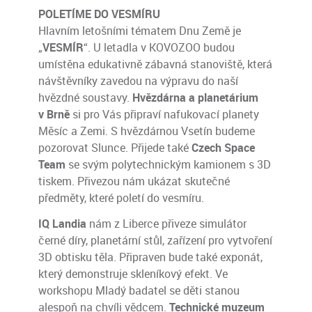
POLETÍME DO VESMÍRU
Hlavním letošními tématem Dnu Země je
„
VESMÍR
“. U letadla v KOVOZOO budou
umístěna edukativně zábavná stanoviště, která
návštěvníky zavedou na výpravu do naší
hvězdné soustavy.
Hvězdárna a planetárium
v Brně
si pro Vás připraví nafukovací planety
Měsíc a Zemi. S hvězdárnou Vsetín budeme
pozorovat Slunce. Přijede také
Czech Space
Team
se svým polytechnickým kamionem s 3D
tiskem. Přivezou nám ukázat skutečné
předměty, které poletí do vesmíru.
IQ Landia
nám z Liberce přiveze simulátor
černé díry, planetární stůl, zařízení pro vytvoření
3D obtisku těla. Připraven bude také exponát,
který demonstruje skleníkový efekt. Ve
workshopu Mladý badatel se děti stanou
alespoň na chvíli vědcem.
Technické muzeum