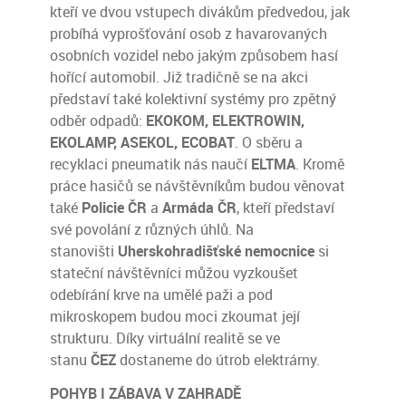
kteří ve dvou vstupech divákům předvedou, jak
probíhá vyprošťování osob z havarovaných
osobních vozidel nebo jakým způsobem hasí
hořící automobil. Již tradičně se na akci
představí také kolektivní systémy pro zpětný
odběr odpadů:
EKOKOM, ELEKTROWIN,
EKOLAMP, ASEKOL, ECOBAT
. O sběru a
recyklaci pneumatik nás naučí
ELTMA
. Kromě
práce hasičů se návštěvníkům budou věnovat
také
Policie ČR
a
Armáda ČR
, kteří představí
své povolání z různých úhlů. Na
stanovišti
Uherskohradišťské nemocnice
si
stateční návštěvníci můžou vyzkoušet
odebírání krve na umělé paži a pod
mikroskopem budou moci zkoumat její
strukturu. Díky virtuální realitě se ve
stanu
ČEZ
dostaneme do útrob elektrárny.
POHYB I ZÁBAVA V ZAHRADĚ