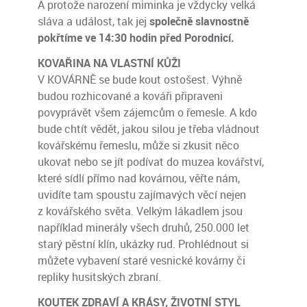
A protože narození miminka je vždycky velká
sláva a událost, tak jej
společně slavnostně
pokřtíme ve 14:30 hodin před Porodnicí.
KOVAŘINA NA VLASTNÍ KŮŽI
V KOVÁRNĚ se bude kout ostošest. Výhně
budou rozhicované a kováři připraveni
povyprávět všem zájemcům o řemesle. A kdo
bude chtít vědět, jakou silou je třeba vládnout
kovářskému řemeslu, může si zkusit něco
ukovat nebo se jít podívat do muzea kovářství,
které sídlí přímo nad kovárnou, věřte nám,
uvidíte tam spoustu zajímavých věcí nejen
z kovářského světa. Velkým lákadlem jsou
například minerály všech druhů, 250.000 let
starý pěstní klín, ukázky rud. Prohlédnout si
můžete vybavení staré vesnické kovárny či
repliky husitských zbraní.
KOUTEK ZDRAVÍ A KRÁSY, ŽIVOTNÍ STYL