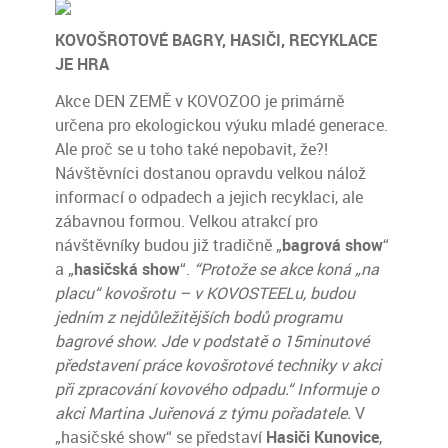
KOV
OŠROTOVÉ BAGRY, HASIČI, RECYKLACE
JE HRA
Akce DEN ZEMĚ v KOVOZOO je primárně
určena pro ekologickou výuku mladé generace.
Ale proč se u toho také nepobavit, že?!
Návštěvníci dostanou opravdu velkou nálož
informací o odpadech a jejich recyklaci, ale
zábavnou formou. Velkou atrakcí pro
návštěvníky budou již tradičně „
bagrová show
“
a „
hasičská show
“.
“Protože se akce koná „na
placu“ kovošrotu – v KOVOSTEELu, budou
jedním z nejdůležitějších bodů programu
bagrové show. Jde v podstatě o 15minutové
představení práce kovošrotové techniky v akci
při zpracování kovového odpadu.“ Informuje o
akci Martina Juřenová z týmu pořadatele.
V
„hasičské show“ se představí
Hasiči Kunovice
,