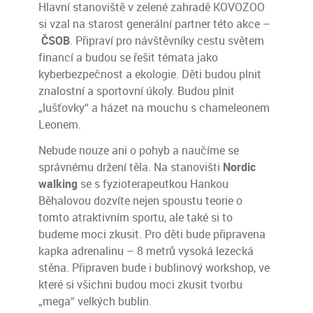
Hlavní stanoviště v zelené zahradě KOVOZOO
si vzal na starost generální partner této akce –
ČSOB
. Připraví pro návštěvníky cestu světem
financí a budou se řešit témata jako
kyberbezpečnost a ekologie. Děti budou plnit
znalostní a sportovní úkoly. Budou plnit
„lušťovky“ a házet na mouchu s chameleonem
Leonem.
Nebude nouze ani o pohyb a naučíme se
správnému držení těla. Na stanovišti
Nordic
walking
se s fyzioterapeutkou Hankou
Běhalovou dozvíte nejen spoustu teorie o
tomto atraktivním sportu, ale také si to
budeme moci zkusit. Pro děti bude připravena
kapka adrenalinu – 8 metrů vysoká lezecká
stěna. Připraven bude i bublinový workshop, ve
které si všichni budou moci zkusit tvorbu
„mega“ velkých bublin.