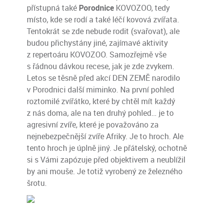
přístupná také
Porodnice
KOVOZOO, tedy
místo, kde se rodí a také léčí kovová zvířata.
Tentokrát se zde nebude rodit (svařovat), ale
budou přichystány jiné, zajímavé aktivity
z repertoáru KOVOZOO. Samozřejmě vše
s řádnou dávkou recese, jak je zde zvykem.
Letos se těsně před akcí DEN ZEMĚ narodilo
v Porodnici další miminko. Na první pohled
roztomilé zvířátko, které by chtěl mít každý
z nás doma, ale na ten druhý pohled… je to
agresivní zvíře, které je považováno za
nejnebezpečnější zvíře Afriky. Je to hroch. Ale
tento hroch je úplně jiný. Je přátelský, ochotně
si s Vámi zapózuje před objektivem a neublížil
by ani mouše. Je totiž vyrobený ze železného
šrotu.