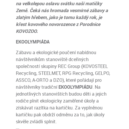
na velkolepou oslavu svátku naší matičky
Země. Čeká nás hromada vesmírné zábavy a
zlatým hřebem, jako je tomu každý rok, je
křest kovového novorozence z Porodnice
KOVOZOO.
EKOOLYMP
IÁDA
Zábavu a ekologické poučení nabídnou
návštěvníkům stanoviště dceřiných
společností skupiny REC Group (KOVOSTEEL
Recycling, STEELMET, RPG Recycling, GELPO,
ASSCO, A-ORTO a DZO), které pořádají pro
návštěvníky tradiční
EKOOLYMPIÁDU
. Na
jednotlivých stanovištích budou děti a jejich
rodiče plnit ekologicky zaměřené úkoly a
získávat razítka na kartičku. Za vyplněnou
kartičku pak obdrží odměnu za to, jak úkoly
skvěle zvládli splnit.