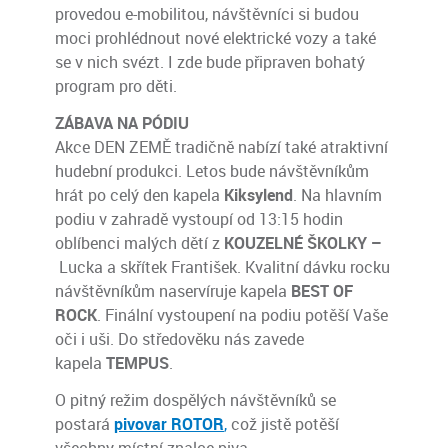
provedou e-mobilitou, návštěvníci si budou
moci prohlédnout nové elektrické vozy a také
se v nich svézt. I zde bude připraven bohatý
program pro děti.
ZÁBAVA NA PÓDIU
Akce DEN ZEMĚ tradičně nabízí také atraktivní
hudební produkci. Letos bude návštěvníkům
hrát po celý den kapela
Kiksylend
. Na hlavním
podiu v zahradě vystoupí od 13:15 hodin
oblíbenci malých dětí z
KOUZELNÉ ŠKOLKY –
Lucka a skřítek František. Kvalitní dávku rocku
návštěvníkům naservíruje kapela
BEST
OF
RO
CK
. Finální vystoupení na podiu potěší Vaše
oči i uši. Do středověku nás zavede
kapela
TEMPUS
.
O pitný režim dospělých návštěvníků se
postará
pivovar ROTOR
,
což jistě potěší