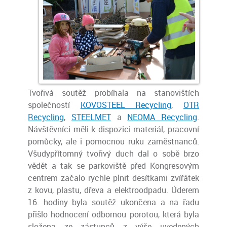
Tvořivá soutěž probíhala na stanovištích
společností
KOVOSTEEL Recycling
,
OTR
Recycling
,
STEELMET
a
NEOMA Recycling
.
Návštěvníci měli k dispozici materiál, pracovní
pomůcky, ale i pomocnou ruku zaměstnanců.
Všudypřítomný tvořivý duch dal o sobě brzo
vědět a tak se parkoviště před Kongresovým
centrem začalo rychle plnit desítkami zvířátek
z kovu, plastu, dřeva a elektroodpadu. Úderem
16. hodiny byla soutěž ukončena a na řadu
přišlo hodnocení odbornou porotou, která byla
složena ze zástupců z výše uvedených