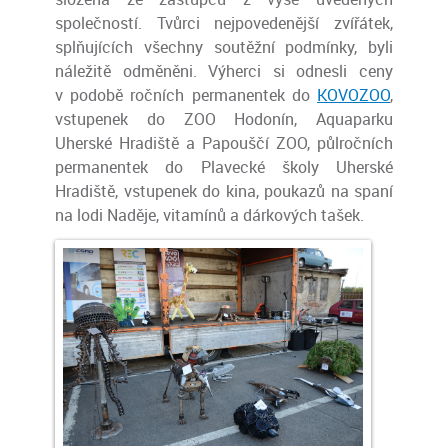
společností. Tvůrci nejpovedenější zvířátek,
splňujících všechny soutěžní podmínky, byli
náležitě odměněni. Výherci si odnesli ceny
v podobě ročních permanentek do
KOVOZOO
,
vstupenek do ZOO Hodonín, Aquaparku
Uherské Hradiště a Papouščí ZOO, půlročních
permanentek do Plavecké školy Uherské
Hradiště, vstupenek do kina, poukazů na spaní
na lodi Naděje, vitamínů a dárkových tašek.