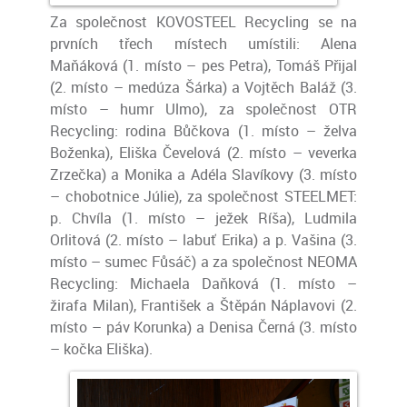
Za společnost KOVOSTEEL Recycling se na
prvních třech místech umístili: Alena
Maňáková (1. místo – pes Petra), Tomáš Přijal
(2. místo – medúza Šárka) a Vojtěch Baláž (3.
místo – humr Ulmo), za společnost OTR
Recycling: rodina Bůčkova (1. místo – želva
Boženka), Eliška Čevelová (2. místo – veverka
Zrzečka) a Monika a Adéla Slavíkovy (3. místo
– chobotnice Júlie), za společnost STEELMET:
p. Chvíla (1. místo – ježek Ríša), Ludmila
Orlitová (2. místo – labuť Erika) a p. Vašina (3.
místo – sumec Fůsáč) a za společnost NEOMA
Recycling: Michaela Daňková (1. místo –
žirafa Milan), František a Štěpán Náplavovi (2.
místo – páv Korunka) a Denisa Černá (3. místo
– kočka Eliška).