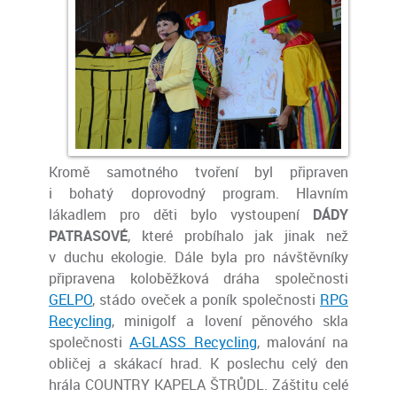
Kromě samotného tvoření byl připraven
i bohatý doprovodný program. Hlavním
lákadlem pro děti bylo vystoupení
DÁDY
PATRASOVÉ
, které probíhalo jak jinak než
v duchu ekologie. Dále byla pro návštěvníky
připravena koloběžková dráha společnosti
GELPO
, stádo oveček a poník společnosti
RPG
Recycling
, minigolf a lovení pěnového skla
společnosti
A-GLASS Recycling
, malování na
obličej a skákací hrad. K poslechu celý den
hrála COUNTRY KAPELA ŠTRŮDL. Záštitu celé