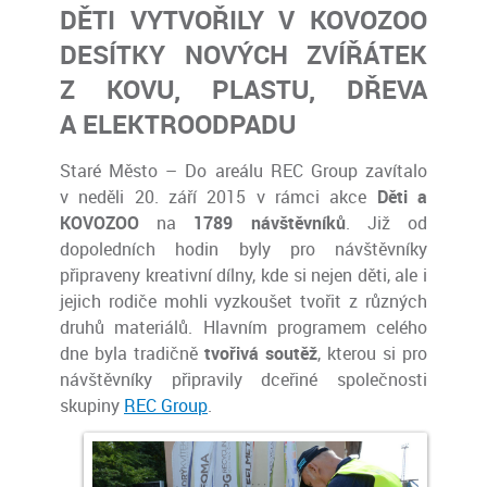
DĚTI VYTVOŘILY V KOVOZOO
DESÍTKY NOVÝCH ZVÍŘÁTEK
Z KOVU, PLASTU, DŘEVA
A ELEKTROODPADU
Staré Město – Do areálu REC Group zavítalo
v neděli 20. září 2015 v rámci akce
Děti a
KOVOZOO
na
1789 návštěvníků
. Již od
dopoledních hodin byly pro návštěvníky
připraveny kreativní dílny, kde si nejen děti, ale i
jejich rodiče mohli vyzkoušet tvořit z různých
druhů materiálů. Hlavním programem celého
dne byla tradičně
tvořivá soutěž
, kterou si pro
návštěvníky připravily dceřiné společnosti
skupiny
REC Group
.