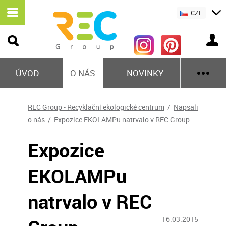
CZE
ÚVOD
O NÁS
NOVINKY
REC Group - Recyklační ekologické centrum
/
Napsali
o nás
/ Expozice EKOLAMPu natrvalo v REC Group
Expozice
EKOLAMPu
natrvalo v REC
16.03.2015