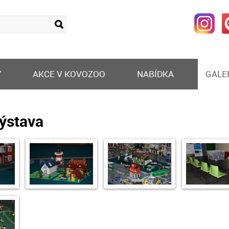
Y
AKCE V KOVOZOO
NABÍDKA
GALE
ýstava