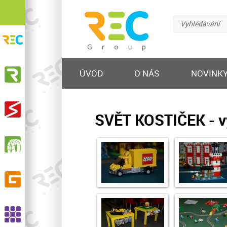
Vyhledávání
REC Group s.r.o.
Recyklační ekologické centrum
KOVOSTEEL Recycling, s.r.o.
ÚVOD
O NÁS
NOVINK
Výkup železa a barevných kovů, prodej hutního
materiálu, nakládání s odpadem
STEELMET, s.r.o.
SVĚT KOSTIČEK - v
Výkup a zpracování elektroodpadu
RPG Recycling, s.r.o.
Sběr, svoz, recyklace opotřebených pneumatik,
výroba pryžového granulátu a dalších produktů
GELPO s.r.o.
Výroba a prodej pryžových výrobků
ASSCO, s.r.o.
Recyklace pryží, výroba EPDM granulátu a SBR