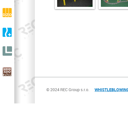
drásaniny
DZO s.r.o.
Výroba a prodej ortopedické zdravotní obuvi
A-ORTO s.r.o.
Výroba a prodej ortopedické protetiky
LIGNIT
s.r.o.
KOVOZOO
V celé Evropě unikátní ZOO
© 2024 REC Group s.r.o.
WHISTLEBLOWING