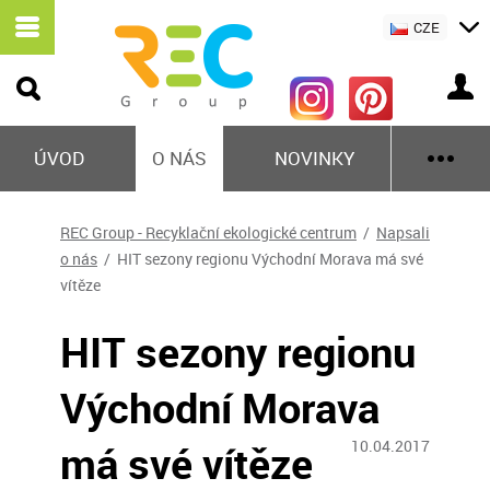
CZE
ÚVOD
O NÁS
NOVINKY
REC Group - Recyklační ekologické centrum
/
Napsali
o nás
/ HIT sezony regionu Východní Morava má své
vítěze
HIT sezony regionu
Východní Morava
má své vítěze
10.04.2017