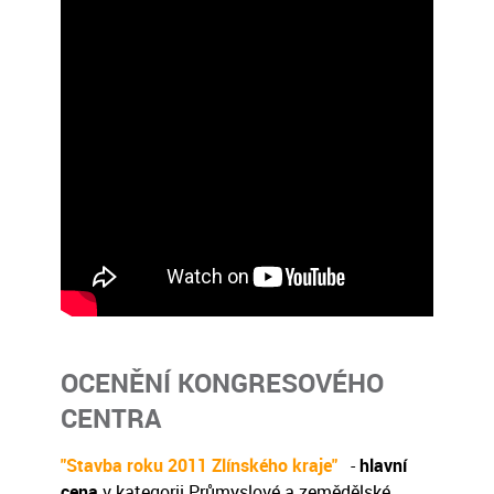
OCENĚNÍ KONGRESOVÉHO
CENTRA
"Stavba roku 2011 Zlínského kraje"
-
hlavní
cena
v kategorii Průmyslové a zemědělské