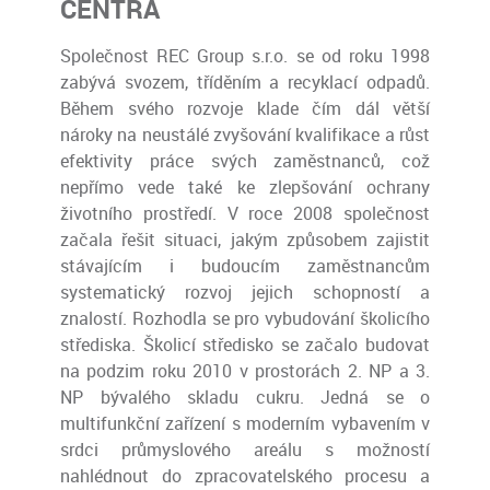
CENTRA
Společnost REC Group s.r.o. se od roku 1998
zabývá svozem, tříděním a recyklací odpadů.
Během svého rozvoje klade čím dál větší
nároky na neustálé zvyšování kvalifikace a růst
efektivity práce svých zaměstnanců, což
nepřímo vede také ke zlepšování ochrany
životního prostředí. V roce 2008 společnost
začala řešit situaci, jakým způsobem zajistit
stávajícím i budoucím zaměstnancům
systematický rozvoj jejich schopností a
znalostí. Rozhodla se pro vybudování školicího
střediska. Školicí středisko se začalo budovat
na podzim roku 2010 v prostorách 2. NP a 3.
NP bývalého skladu cukru. Jedná se o
multifunkční zařízení s moderním vybavením v
srdci průmyslového areálu s možností
nahlédnout do zpracovatelského procesu a