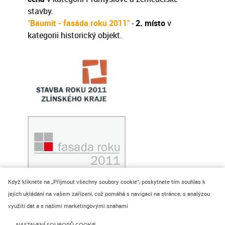
stavby.
"
Baumit - fasáda roku 2011
"
-
2. místo
v
kategorii historický objekt.
Když kliknete na „Přijmout všechny soubory cookie“, poskytnete tím souhlas k
jejich ukládání na vašem zařízení, což pomáhá s navigací na stránce, s analýzou
využití dat a s našimi marketingovými snahami
© 2024 REC Group s.r.o.
WHISTLEBLOWING - OZNÁMENÍ