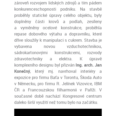
zároveň rozvojem lidských zdrojů a tím pádem
konkurenceschopnosti podniku. Na stavbě
proběhly statické úpravy celého objektu, byly
doplněny části krovů a podlah, zesíleny
a vyměněny ocelové konstrukce, proběhla
repase dobového výtahu a dopravníku, které
dříve sloužily k manipulaci s cukrem. Stavba je
vybavena novou vzduchotechnikou,
sádrokartonovými konstrukcemi, rozvody
zdravotechniky a elektra. K úpravě
komplexního designu byl přizván
Ing. arch. Jan
Konečný
, který mj. navrhoval interiéry a
expozice pro firmu Baťa v Torontu, Škoda Auto
v Německu, pro firmu R. Jelínek Vizovice, IBM
ČR a Francouzskou filharmonii v Paříži. V
současné době nachází Kongresové centrum
daleko širší využití než tomu bylo na začátku.