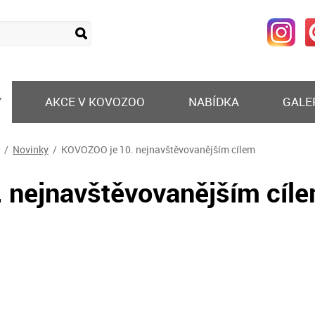
Y
AKCE V KOVOZOO
NABÍDKA
GALE
/
Novinky
/ KOVOZOO je 10. nejnavštěvovanějším cílem
 nejnavštěvovanějším cíl