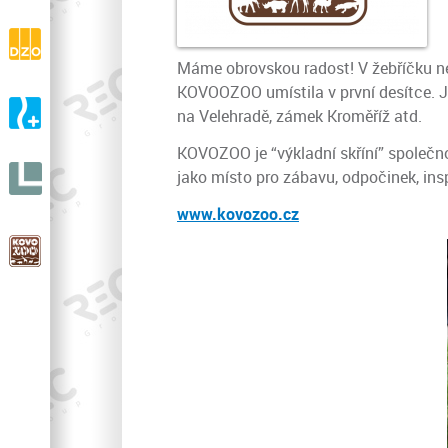
drásaniny
DZO s.r.o.
Výroba a prodej ortopedické zdravotní obuvi
Máme obrovskou radost! V žebříčku ne
KOVOOZOO umístila v první desítce. Je
A-ORTO s.r.o.
na Velehradě, zámek Kroměříž atd.
Výroba a prodej ortopedické protetiky
KOVOZOO
je “výkladní skříní” společn
LIGNIT
jako místo pro zábavu, odpočinek, ins
s.r.o.
www.kovozoo.cz
KOVOZOO
V celé Evropě unikátní ZOO