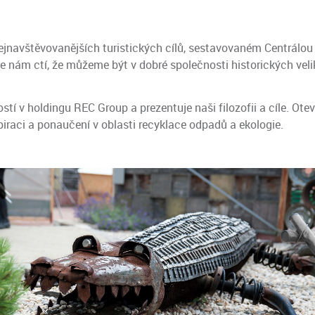
jnavštěvovanějších turistických cílů, sestavovaném Centrálou
 nám ctí, že můžeme být v dobré společnosti historických veli
ostí v holdingu REC Group a prezentuje naši filozofii a cíle. Ote
piraci a ponaučení v oblasti recyklace odpadů a ekologie.