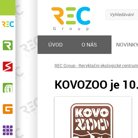
Vyhledávání
REC Group s.r.o.
Recyklační ekologické centrum
KOVOSTEEL Recycling, s.r.o.
ÚVOD
O NÁS
NOVINK
Výkup železa a barevných kovů, prodej hutního
materiálu, nakládání s odpadem
STEELMET, s.r.o.
REC Group - Recyklační ekologické centrum
Výkup a zpracování elektroodpadu
KOVOZOO je 10.
RPG Recycling, s.r.o.
Sběr, svoz, recyklace opotřebených pneumatik,
výroba pryžového granulátu a dalších produktů
GELPO s.r.o.
Výroba a prodej pryžových výrobků
ASSCO, s.r.o.
Recyklace pryží, výroba EPDM granulátu a SBR