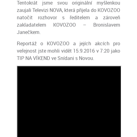
Tentokrát jsme svou originální myšlenkou
zaujali Televizi NOVA, která přijela do KOVOZOO
natočit rozhovor s ředitelem a zároveň
zakladatelem KOVOZOO – Bronislavem
Janečkem.
Reportáž o KOVOZOO a jejích akcích pro
veřejnost jste mohli vidět 15.9.2016 v 7:20 jako
TIP NA VÍKEND ve Snídani s Novou.