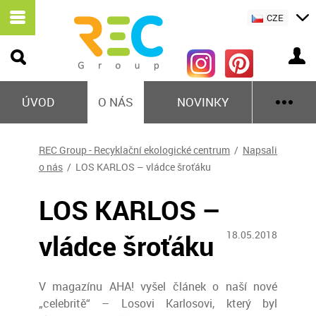
CZE
ÚVOD
O NÁS
NOVINKY
REC Group - Recyklační ekologické centrum
/
Napsali
o nás
/ LOS KARLOS – vládce šroťáku
LOS KARLOS –
vládce šroťáku
18.05.2018
V magazínu AHA! vyšel článek o naší nové
„celebritě“ – Losovi Karlosovi, který byl