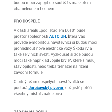
budou moci zapojit do soutěží s maskotem
chameleonem Leonem.
PRO DOSPĚLÉ
V části areálu „pod letadlem L610“ bude
prostor společnos
ti
AUTO UH
, k
terá Vás
provede e-mobilitou, návštěvníci si budou moci
prohlédnout nové elektrické vozy Škoda iV a
také se v nich svézt. Vyzkoušet si zde budou
moci také například „opilé brýle“, které simulují
stav opilosti, nebo třeba trenažér na řízení
závodní formule.
O pitný režim dospělých návštěvníků se
postará
Jarošovský pivovar
, což jistě potěší
všechny místní znalce piva.
ZÁBAVA NA PÓDIU