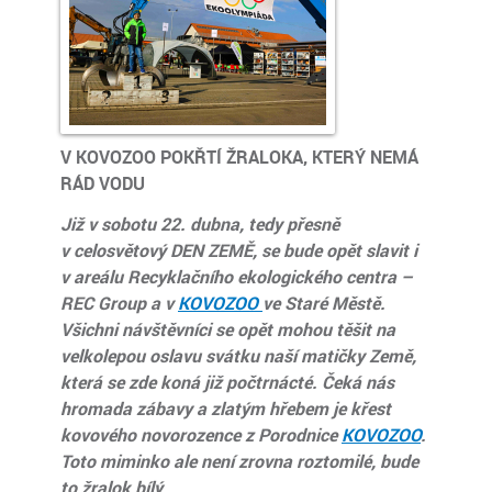
V KOVOZOO POKŘTÍ ŽRALOKA, KTERÝ NEMÁ
RÁD VODU
Již v sobotu 22. dubna, tedy přesně
v celosvětový DEN ZEMĚ, se bude opět slavit i
v areálu Recyklačního ekologického centra –
REC Group a v
KOVOZOO
ve Staré Městě.
Všichni návštěvníci se opět mohou těšit na
velkolepou oslavu svátku naší matičky Země,
která se zde koná již počtrnácté. Čeká nás
hromada zábavy a zlatým hřebem je křest
kovového novorozence z Porodnice
KOVOZOO
.
Toto miminko ale není zrovna roztomilé, bude
to žralok bílý.