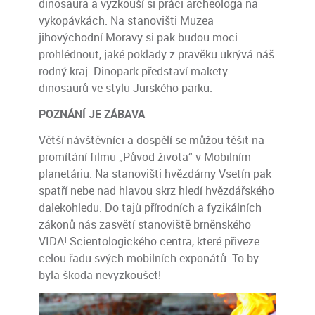
dinosaura a vyzkouší si práci archeologa na
vykopávkách. Na stanovišti Muzea
jihovýchodní Moravy si pak budou moci
prohlédnout, jaké poklady z pravěku ukrývá náš
rodný kraj. Dinopark představí makety
dinosaurů ve stylu Jurského parku.
POZNÁNÍ JE ZÁBAVA
Větší návštěvníci a dospělí se můžou těšit na
promítání filmu „Původ života“ v Mobilním
planetáriu. Na stanovišti hvězdárny Vsetín pak
spatří nebe nad hlavou skrz hledí hvězdářského
dalekohledu. Do tajů přírodních a fyzikálních
zákonů nás zasvětí stanoviště brněnského
VIDA! Scientologického centra, které přiveze
celou řadu svých mobilních exponátů. To by
byla škoda nevyzkoušet!