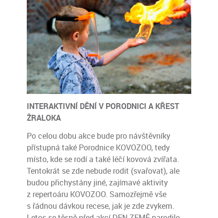
INTERAKTIVNÍ DĚNÍ V PORODNICI A KŘEST
ŽRALOKA
Po celou dobu akce bude pro návštěvníky
přístupná také Porodnice KOVOZOO, tedy
místo, kde se rodí a také léčí kovová zvířata.
Tentokrát se zde nebude rodit (svařovat), ale
budou přichystány jiné, zajímavé aktivity
z repertoáru KOVOZOO. Samozřejmě vše
s řádnou dávkou recese, jak je zde zvykem.
Letos se těsně před akcí DEN ZEMĚ narodilo