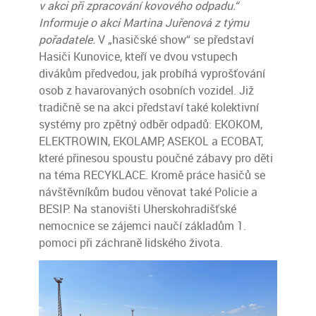
v akci při zpracování kovového odpadu.“
Informuje o akci Martina Juřenová z týmu
pořadatele.
V „hasičské show“ se představí
Hasiči Kunovice, kteří ve dvou vstupech
divákům předvedou, jak probíhá vyprošťování
osob z havarovaných osobních vozidel. Již
tradičně se na akci představí také kolektivní
systémy pro zpětný odběr odpadů: EKOKOM,
ELEKTROWIN, EKOLAMP, ASEKOL a ECOBAT,
které přinesou spoustu poučné zábavy pro děti
na téma RECYKLACE. Kromě práce hasičů se
návštěvníkům budou věnovat také Policie a
BESIP. Na stanovišti Uherskohradišťské
nemocnice se zájemci naučí základům 1.
pomoci při záchraně lidského života.