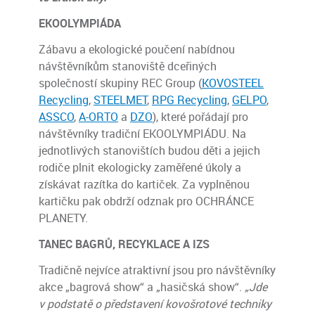
EKOOLYMPIÁDA
Zábavu a ekologické poučení nabídnou
návštěvníkům stanoviště dceřiných
společností skupiny REC Group (
KOVOSTEEL
Recycling
,
STEELMET
,
RPG Recycling
,
GELPO
,
ASSCO
,
A-ORTO
a
DZO
), které pořádají pro
návštěvníky tradiční EKOOLYMPIÁDU. Na
jednotlivých stanovištích budou děti a jejich
rodiče plnit ekologicky zaměřené úkoly a
získávat razítka do kartiček. Za vyplněnou
kartičku pak obdrží odznak pro OCHRÁNCE
PLANETY.
TANEC BAGRŮ, RECYKLACE A IZS
Tradičně nejvíce atraktivní jsou pro návštěvníky
akce „bagrová show“ a „hasičská show“.
„Jde
v podstatě o představení kovošrotové techniky