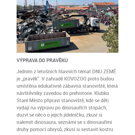
VÝPRAVA DO PRAVĚKU
Jedním z letošních hlavních témat DNU ZEMĚ
je „pravěk“. V zahradě KOVOZOO proto budou
umístěna edukativně zábavná stanoviště, která
návštěvníky zavedou do prehistorie. Klubko
Staré Město připraví stanoviště, kde se děti
vydají na výpravu po dinosauřích stopách,
dozví se něco o jejich jídelníčku, zkusí si
nakrmit dinosaura, seznámí se s dinosauřími
druhy pomocí obrysů, zkusí si sestavit kostru