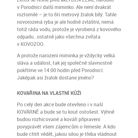
v Porodnici další miminko. Ale není dvakrát
roztomilé – je to 6ti metrový žralok bílý. Tahle
novorozená ryba je ale hodně zvláštní, nemá
totiž ráda vodu, protože je vyrobená z kovového
odpadu…ostatně jako všechna zvířata
v KOVOZOO.
A protože narození miminka je vždycky velká
sláva a událost, tak jej společně slavnostně
pokřtíme ve 14:00 hodin před Porodnicí.
Jaképak asi žralok dostane jméno?
KOVAŘINA NA VLASTNÍ KŮŽI
Po celý den akce bude otevřeno i v naší
KOVÁRNĚ a bude se tu kout ostošest. Výhně
budou rozhicované a kováři připraveni
povyprávět všem zájemcům o řemesle. A kdo
bude chtít vědět, jakou silou je třeba vládnout