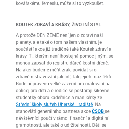
kovářskému řemeslu, může si to vyzkoušet.
KOUTEK ZDRAVÍ A KRÁSY, ŽIVOTNÍ STYL
A protože DEN ZEMĚ není jen o zdraví naší
planety, ale také o tom našem vlastním, je
součástí akce již tradičně také Koutek zdraví a
krásy. Ti, kterým není lhostejná pomoc jiným, se
mohou zapsat do registru dárců kostní dřeně.
Na akci budeme měřit zrak, povídat si o
zdravém stravování jak lidí, tak jejich mazlíčků.
Bude připraveno velké zázemí pro malování na
obličej pro děti a o rodiče se postarají šikovné
studentky oboru kadeřnice a manikérky ze
Střední školy služeb Uherské Hradiště
. Na
stanovišti generálního partnera akce
ČSOB
se
návštěvníci poučí v rámci finanční a digitální
gramotnosti, ale také o udržitelnosti. Děti se