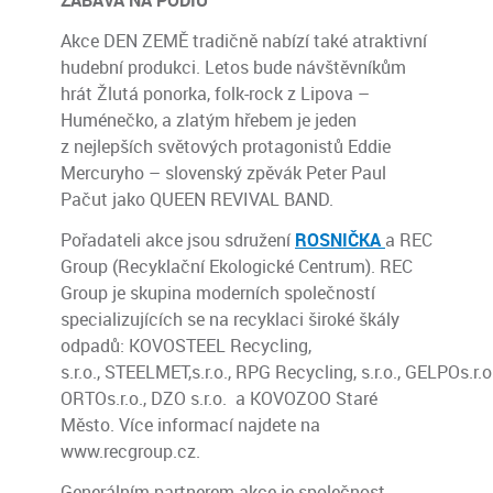
Akce DEN ZEMĚ tradičně nabízí také atraktivní
hudební produkci. Letos bude návštěvníkům
hrát Žlutá ponorka, folk-rock z Lipova –
Huménečko, a zlatým hřebem je jeden
z nejlepších světových protagonistů Eddie
Mercuryho – slovenský zpěvák Peter Paul
Pačut jako QUEEN REVIVAL BAND.
Pořadateli akce jsou sdružení
ROSNIČKA
a REC
Group (Recyklační Ekologické Centrum). REC
Group je skupina moderních společností
specializujících se na recyklaci široké škály
odpadů: KOVOSTEEL Recycling,
s.r.o., STEELMET,s.r.o., RPG Recycling, s.r.o., GELPOs.r.o.
ORTOs.r.o., DZO s.r.o. a KOVOZOO Staré
Město. Více informací najdete na
www.recgroup.cz.
Generálním partnerem akce je společnost