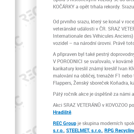
KOČÁRKY a opět trhala rekordy. Srazu
Od prvního srazu, který se konal v roc
veteránské události v ČR. SRAZ VETER
Internationale des Véhicules Anciens)
vozidel – na národní úrovni. Právě tot
A připraven byl také pestrý doprovodn
V PORODNICI se svařovalo, v kovárně k
karikatury kreslil známý kreslíř Ivan 
malování na obličej, trenažér F1 nebo 
Flappers, Ženský sboreček Koňadra, k
Pátý ročník akce je úspěšně za námi a 
Akci SRAZ VETERÁNŮ v KOVOZOO po
Hradiště
.
REC Group
je skupina moderních spole
s.r.o.
,
STEELMET, s.r.o.
,
RPG Recycling