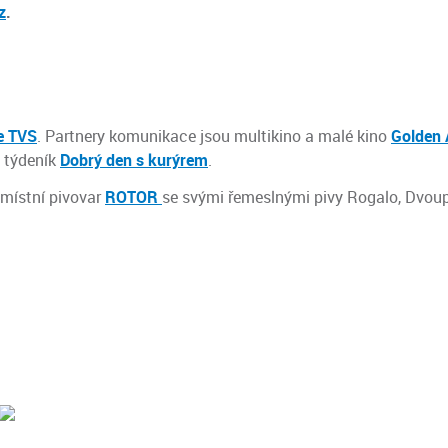
z
.
ze TVS
. Partnery komunikace jsou multikino a malé kino
Golden 
 týdeník
Dobrý den s kurýrem
.
 místní pivovar
ROTOR
se svými řemeslnými pivy Rogalo, Dvoup