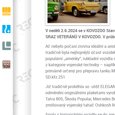
drásaniny
DZO s.r.o.
Výroba a prodej ortopedické zdravotní obuvi
A-ORTO s.r.o.
V neděli 2.6.2024 se v KOVOZOO Staré 
Výroba a prodej ortopedické protetiky
SRAZ VETERÁNŮ V KOVOZOO. V průběhu 
LIGNIT
Ač nebylo počasí zrovna ideální a areál
s.r.o.
tradičně byla nejhojnější účast vozid
populární „ameriky“, nákladní vozidl
KOVOZOO
z kategorie vojenské techniky – např
V celé Evropě unikátní ZOO
primárně určený pro přepravu tanku 
SD.kfz.251.
Již tradičně proběhla so utěž ELEGANC
odměněni originálními plaketami vy
Tatra 805, Škoda Popular, Mercedes Be
zmiňovaný vojenský tahač Oshkosh M1
Spolu s historickými vozidly se do ar