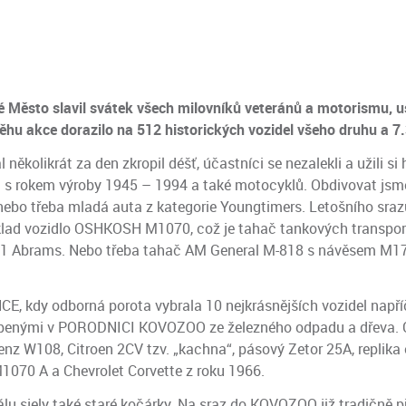
Město slavil svátek všech milovníků veteránů a motorismu, usk
akce dorazilo na 512 historických vozidel všeho druhu a 7.
 několikrát za den zkropil déšť, účastníci se nezalekli a užili si
el s rokem výroby 1945 – 1994 a také motocyklů. Obdivovat jsme
a nebo třeba mladá auta z kategorie Youngtimers. Letošního sr
íklad vozidlo OSHKOSH M1070, což je tahač tankových transpor
M1 Abrams. Nebo třeba tahač AM General M-818 s návěsem M17
E, kdy odborná porota vybrala 10 nejkrásnějších vozidel napříč
robenými v PORODNICI KOVOZOO ze železného odpadu a dřeva. 
nz W108, Citroen 2CV tzv. „kachna“, pásový Zetor 25A, replika 
070 A a Chevrolet Corvette z roku 1966.
eálu sjely také staré kočárky. Na sraz do KOVOZOO již tradičně 