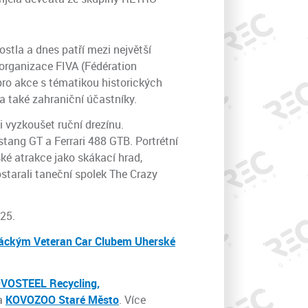
ostla a dnes patří mezi největší
organizace FIVA (Fédération
pro akce s tématikou historických
a také zahraniční účastníky.
i vyzkoušet ruční drezínu.
tang GT a Ferrari 488 GTB. Portrétní
ské atrakce jako skákací hrad,
ostarali taneční spolek The Crazy
025.
áckým Veteran Car Clubem Uherské
VOSTEEL Recycling,
a
KOVOZOO Staré Město
. Více