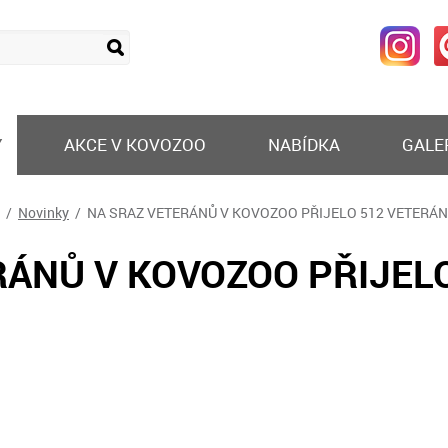
Y
AKCE V KOVOZOO
NABÍDKA
GALE
/
Novinky
/ NA SRAZ VETERÁNŮ V KOVOZOO PŘIJELO 512 VETERÁ
RÁNŮ V KOVOZOO PŘIJEL