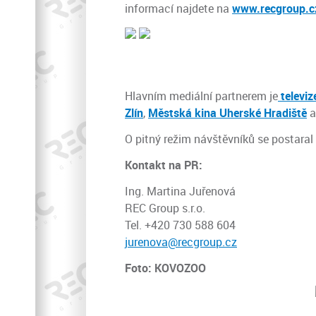
informací najdete na
www.recgroup.c
Hlavním mediální partnerem je
televi
Zlín
,
Městská kina Uherské Hradiště
a
O pitný režim návštěvníků se postaral
Kontakt na PR:
Ing. Martina Juřenová
REC Group s.r.o.
Tel. +420 730 588 604
jurenova@recgroup.cz
Foto: KOVOZOO