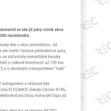
utečnil se zde již pátý ročník akce
300 návštěvníků.
 hezký den s retro atmosférou. Již
 ale mohli i krásná předválečná auta,
azu se zúčastnily mimořádné kousky
térů o celkové hmotnosti až 100 tun
2 a s obrněným transportérem “hakl”
 kategoriemi a vítězové byli
Ceny ELEGANCE získaly Citroen B14G,
elektrokočáru Dora, motocykl Ogar, již
přijela děvčata ze skupiny RETRO