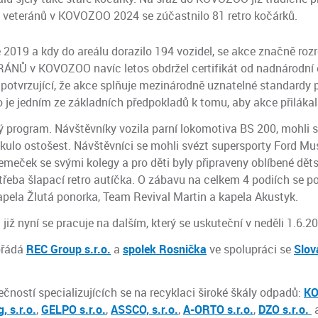
 veteránů v KOVOZOO 2024 se zúčastnilo 81 retro kočárků.
e 2019 a kdy do areálu dorazilo 194 vozidel, se akce značně rozr
ÁNŮ v KOVOZOO navíc letos obdržel certifikát od nadnárodní 
 potvrzující, že akce splňuje mezinárodně uznatelné standardy 
o je jedním ze základních předpokladů k tomu, aby akce přilákal
ý program. Návštěvníky vozila parní lokomotiva BS 200, mohli s
ulo ostošest. Návštěvníci se mohli svézt supersporty Ford Mus
Křemeček se svými kolegy a pro děti byly připraveny oblíbené dět
třeba šlapací retro autíčka. O zábavu na celkem 4 podiích se p
apela Žlutá ponorka, Team Revival Martin a kapela Akustyk.
již nyní se pracuje na dalším, který se uskuteční v neděli 1.6.2
řádá
REC Group s.r.o.
a
spolek Rosnička
ve spolupráci se
Slov
čností specializujících se na recyklaci široké škály odpadů:
KO
, s.r.o.
,
GELPO s.r.o.
,
ASSCO, s.r.o.
,
A-ORTO s.r.o.
,
DZO s.r.o.