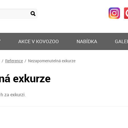
Y
AKCE V KOVOZOO
NABÍDKA
GALE
/
Reference
/ Nezapomenutelná exkurze
ná exkurze
h za exkurzi.