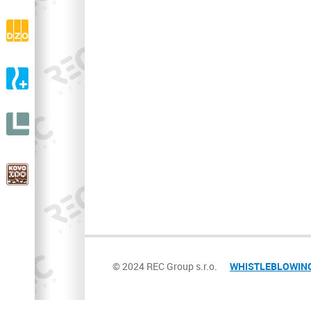
drásaniny
DZO s.r.o.
Výroba a prodej ortopedické zdravotní obuvi
A-ORTO s.r.o.
Výroba a prodej ortopedické protetiky
LIGNIT
s.r.o.
KOVOZOO
V celé Evropě unikátní ZOO
© 2024 REC Group s.r.o.
WHISTLEBLOWING