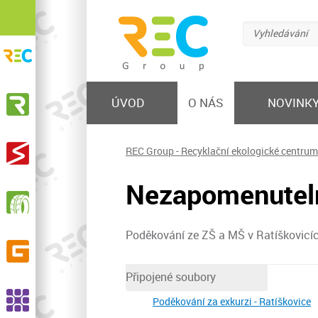
Vyhledávání
REC Group s.r.o.
Recyklační ekologické centrum
KOVOSTEEL Recycling, s.r.o.
ÚVOD
O NÁS
NOVINK
Výkup železa a barevných kovů, prodej hutního
materiálu, nakládání s odpadem
STEELMET, s.r.o.
REC Group - Recyklační ekologické centrum
Výkup a zpracování elektroodpadu
Nezapomenutel
RPG Recycling, s.r.o.
Sběr, svoz, recyklace opotřebených pneumatik,
výroba pryžového granulátu a dalších produktů
Poděkování ze ZŠ a MŠ v Ratíškovicíc
GELPO s.r.o.
Výroba a prodej pryžových výrobků
Připojené soubory
ASSCO, s.r.o.
Poděkování za exkurzi - Ratíškovice
Recyklace pryží, výroba EPDM granulátu a SBR