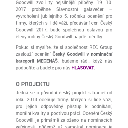
Goodwill zvolí ty nejsilnější příběhy.
19. 10.
2017 proběhne Slavnostní galavečer –
vyvrcholení jubilejního 5. ročníku ocenění pro
firmy, kterých si lidé váží, předávání cen Český
Goodwill 2017, bude společnou oslavou pro
členy rodiny Český Goodwill napříč ročníky.
Pokud si myslíte, že si společnost REC Group
zaslouží ocenění
Český Goodwill v nominační
kategorii MECENÁŠ
, budeme rádi, když nás
podpoříte a budete pro nás
HLASOVAT
.
O PROJEKTU
Jedná se o původní český projekt s tradicí od
roku 2013 oceňuje firmy, kterých si lidé váží,
pro jejich odpovědný přístup k podnikání,
morální kvality a poctivou práci. Ocenění Český
Goodwill je primárně založeno na nominacích
veřejnosti, přičemž už samotná nominace je