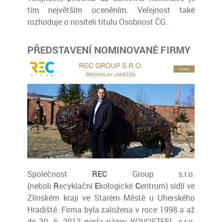
tím největším oceněním. Veřejnost také
rozhoduje o nositeli titulu Osobnost ČG.
PŘEDSTAVENÍ NOMINOVANÉ FIRMY
Společnost
R
E
C
Group s.r.o.
(neboli
R
ecyklační
E
kologické
C
entrum) sídlí ve
Zlínském kraji ve Starém Městě u Uherského
Hradiště. Firma byla založena v roce 1998 a až
do 30. 6. 2012 nesla název KOVOSTEEL, s.r.o.