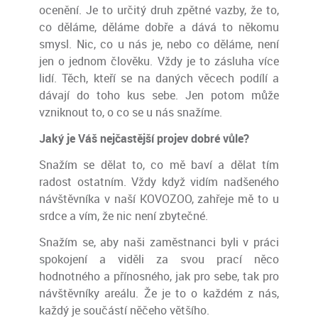
ocenění. Je to určitý druh zpětné vazby, že to,
co děláme, děláme dobře a dává to někomu
smysl. Nic, co u nás je, nebo co děláme, není
jen o jednom člověku. Vždy je to zásluha více
lidí. Těch, kteří se na daných věcech podílí a
dávají do toho kus sebe. Jen potom může
vzniknout to, o co se u nás snažíme.
Jaký je Váš nejčastější projev dobré vůle?
Snažím se dělat to, co mě baví a dělat tím
radost ostatním. Vždy když vidím nadšeného
návštěvníka v naší KOVOZOO, zahřeje mě to u
srdce a vím, že nic není zbytečné.
Snažím se, aby naši zaměstnanci byli v práci
spokojení a viděli za svou prací něco
hodnotného a přínosného, jak pro sebe, tak pro
návštěvníky areálu. Že je to o každém z nás,
každý je součástí něčeho většího.