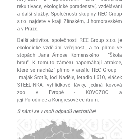
rekultivace, ekologické poradenství, vzdělávání
a další služby. Společnosti skupiny REC Group
s.r.o. najdete v kraji Zlínském, Jihomoravském
a v Praze.
Další aktivitou společnosti REC Group s.r.o. je
ekologické vzdělání veřejnosti, a to přímo ve
stopách Jana Ámose Komenského – "Škola
hrou". K tomuto záměru napomáhají atrakce,
které se nachází přímo v areálu REC Group –
maják Šrotík, loď Naděje, letadlo L610, vláček
STEELINKA, vyhlídkové lávky, jediná kovová
zoo v Evropě - KOVOZOO
a
její Porodnice a
Kongresové centrum.
S námi se v moři odpadů neztratíte!