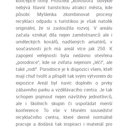
koncepce firmy. Prostředí „kovošrotu“ obvykle
nebývá hlavní turistickou atrakcí města, kde
působí. Myšlenka zkombinovat procesy
recyklaci odpadu s turistikou je však natolik
originální, že si zasloužila rozvoj. V areálu
začala vznikat díla nejen zaměstnanců ale i
uměleckých kovářů, nadšených amatérů, v
současnosti jich má areál více jak 250. K
zapojení veřejnosti byla nedávno otevřena
„porodnice“, kde se zvířata nejenom „léčí“, ale
také „rodí“. Porodnice je k dispozici všem, kteří
mají chuť tvořit a přispět tak svým výtvorem do
expozice Areál byl navíc doplněn o prvky
zábavního parku a vzdělávacího centra. Je tak
schopen pojmout nejen návštěvy jednotlivců,
ale i školních skupin či uspořádat menší
konference. To vše v těsném sousedství
recyklačního centra, které denně normálně
pracuje a dodává tak inspiraci i materiál pro