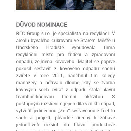
DŮVOD NOMINACE
REC Group s.r.o. je specialista na recyklaci. V
areálu bývalého cukrovaru ve Starém Městě u
Uherského Hradiště vybudovala firma
recyklační místo pro třídění a zpracování
odpadu, zejména kovového. Majitel se poprvé
pokusil sestavit z kovového odpadu sochu
zvířete v roce 2011, nadchnul tím kolegy
manažery a netrvalo dlouho, kdy se tvorba
kovových soch zvířat z odpadu stala hlavní
teambuildingovou firemní aktivitou. S
postupným rozšířením jejich díla vznikl i nápad,
vytvořit jedinečnou „Zoo“ sestavenou z těchto
soch a projekt, původně určený k zábavě
jednotlivců rozšířit do hlavní produktové