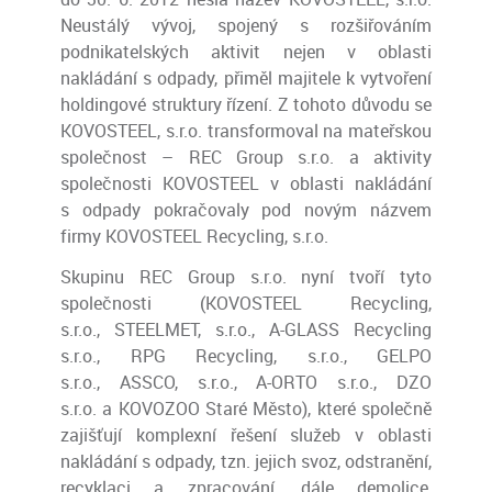
Neustálý vývoj, spojený s rozšiřováním
podnikatelských aktivit nejen v oblasti
nakládání s odpady, přiměl majitele k vytvoření
holdingové struktury řízení. Z tohoto důvodu se
KOVOSTEEL, s.r.o. transformoval na mateřskou
společnost – REC Group s.r.o. a aktivity
společnosti KOVOSTEEL v oblasti nakládání
s odpady pokračovaly pod novým názvem
firmy KOVOSTEEL Recycling, s.r.o.
Skupinu REC Group s.r.o. nyní tvoří tyto
společnosti (KOVOSTEEL Recycling,
s.r.o., STEELMET, s.r.o., A-GLASS Recycling
s.r.o., RPG Recycling, s.r.o., GELPO
s.r.o., ASSCO, s.r.o., A-ORTO s.r.o., DZO
s.r.o. a KOVOZOO Staré Město), které společně
zajišťují komplexní řešení služeb v oblasti
nakládání s odpady, tzn. jejich svoz, odstranění,
recyklaci a zpracování, dále demolice,