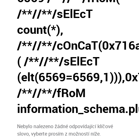
/**//**/sElEcT
count(*),
/**//**/cOnCaT(0x716
( /**//**/sElEcT
(elt(6569=6569,1))),0
/**//**/fRoM
information_schema.plug
Nebylo nalezeno žádné odpovídající klíčové
slovo, vyberte prosím z možností níže.