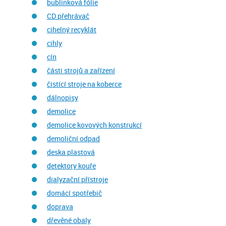
bublinková fólie
CD přehrávač
cihelný recyklát
cihly
cín
části strojů a zařízení
čistící stroje na koberce
dálnopisy
demolice
demolice kovových konstrukcí
demoliční odpad
deska plastová
detektory kouře
dialyzační přístroje
domácí spotřebič
doprava
dřevěné obaly