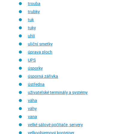
trouba
trubky
tuk
tuky
uhlí
uliční smetky
úprava ploch
UPS
úsporky
úsporná zářivka
ústředna
uživatelské terminály a systémy
váha
váhy
vana
velké sálové počítače, servery
velkoobjemový kontejner