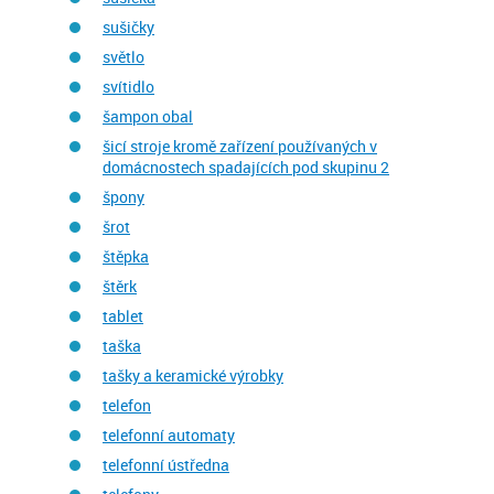
sušičky
světlo
svítidlo
šampon obal
šicí stroje kromě zařízení používaných v
domácnostech spadajících pod skupinu 2
špony
šrot
štěpka
štěrk
tablet
taška
tašky a keramické výrobky
telefon
telefonní automaty
telefonní ústředna