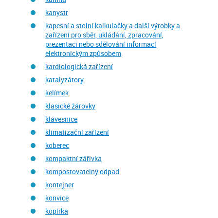
kanystr
kapesní a stolní kalkulačky a další výrobky a
zařízení pro sběr, ukládání, zpracování,
prezentaci nebo sdělování informací
elektronickým způsobem
kardiologická zařízení
katalyzátory
kelímek
klasické žárovky
klávesnice
klimatizační zařízení
koberec
kompaktní zářivka
kompostovatelný odpad
kontejner
konvice
kopírka