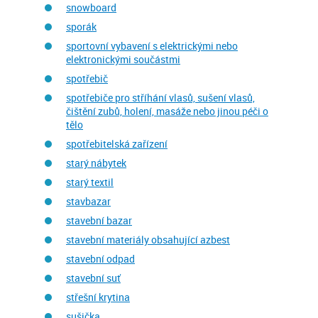
snowboard
sporák
sportovní vybavení s elektrickými nebo
elektronickými součástmi
spotřebič
spotřebiče pro stříhání vlasů, sušení vlasů,
čištění zubů, holení, masáže nebo jinou péči o
tělo
spotřebitelská zařízení
starý nábytek
starý textil
stavbazar
stavební bazar
stavební materiály obsahující azbest
stavební odpad
stavební suť
střešní krytina
sušička