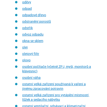
oděvy
odpad
odpadové dřevo
odstranění porostů
odstřik
odvoz odpadu
okna se sklem
olej
olejový filtr
olovo
osobní počítače (včetně ZPJ, myší, monitorů a
klávesnic)
osobní váha
ostatní velká zařízení používaná k vaření a
jinému zpracování potravin
ostatní velká zařízení pro vytápění místností,
lůžek a sedacího nábytku
ostatní ventilační, odsávací a klimatizační