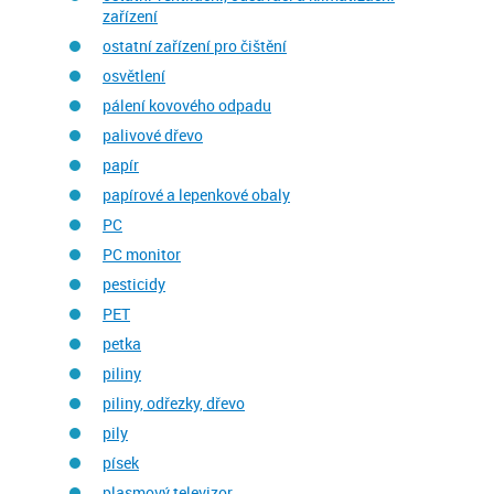
zařízení
ostatní zařízení pro čištění
osvětlení
pálení kovového odpadu
palivové dřevo
papír
papírové a lepenkové obaly
PC
PC monitor
pesticidy
PET
petka
piliny
piliny, odřezky, dřevo
pily
písek
plasmový televizor