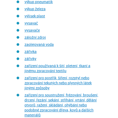
výkup pneumatik
výkup železa
výlisek plast
vysavač
vysavače
záložní zdroj
zaolejovaná voda
zářivka
zářivky
zařízení používaná k šití, pletení, tkaní a
jinému zpracování textilu
zařízení pro postřik, šíření, rozptyl nebo
zpracování tekutých nebo plynných látek
jinými způsoby
zařízení pro soustružení, frézování, broušení,
drcení, řezání, sekání, stříhání, vrtání, dělání
otvorů, ražení, skládání, ohýbání nebo
podobné zpracování dřeva, kovů a dalších
materiálů