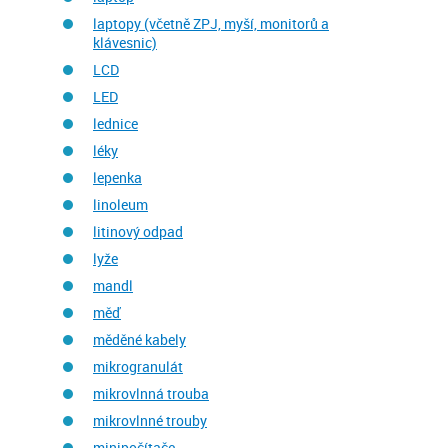
laptopy (včetně ZPJ, myší, monitorů a
klávesnic)
LCD
LED
lednice
léky
lepenka
linoleum
litinový odpad
lyže
mandl
měď
měděné kabely
mikrogranulát
mikrovlnná trouba
mikrovlnné trouby
minipočítače