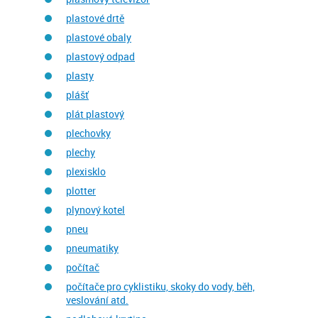
plastové drtě
plastové obaly
plastový odpad
plasty
plášť
plát plastový
plechovky
plechy
plexisklo
plotter
plynový kotel
pneu
pneumatiky
počítač
počítače pro cyklistiku, skoky do vody, běh,
veslování atd.