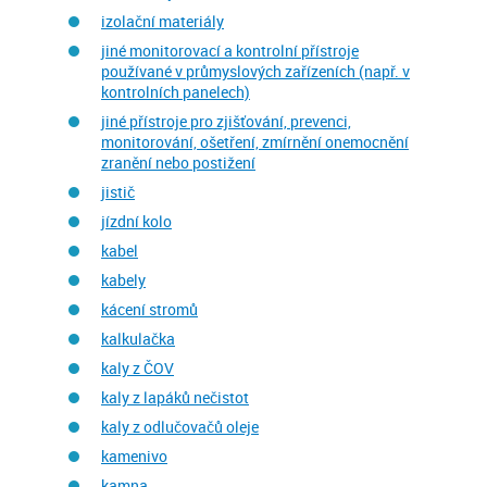
izolační materiály
jiné monitorovací a kontrolní přístroje
používané v průmyslových zařízeních (např. v
kontrolních panelech)
jiné přístroje pro zjišťování, prevenci,
monitorování, ošetření, zmírnění onemocnění
zranění nebo postižení
jistič
jízdní kolo
kabel
kabely
kácení stromů
kalkulačka
kaly z ČOV
kaly z lapáků nečistot
kaly z odlučovačů oleje
kamenivo
kamna