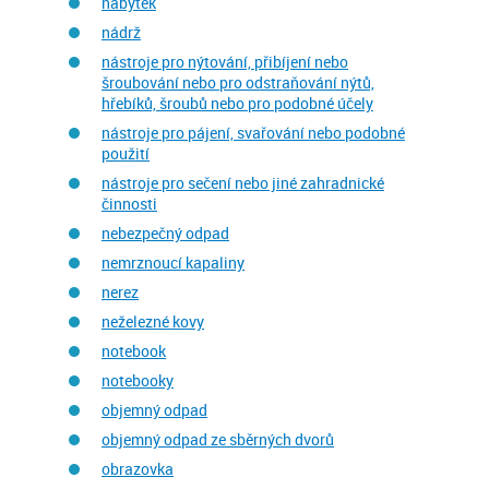
nábytek
nádrž
nástroje pro nýtování, přibíjení nebo
šroubování nebo pro odstraňování nýtů,
hřebíků, šroubů nebo pro podobné účely
nástroje pro pájení, svařování nebo podobné
použití
nástroje pro sečení nebo jiné zahradnické
činnosti
nebezpečný odpad
nemrznoucí kapaliny
nerez
neželezné kovy
notebook
notebooky
objemný odpad
objemný odpad ze sběrných dvorů
obrazovka