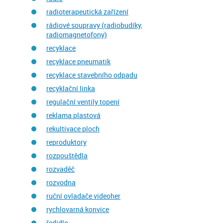
radioterapeutická zařízení
rádiové soupravy (radiobudíky,
radiomagnetofony)
recyklace
recyklace pneumatik
recyklace stavebního odpadu
recyklační linka
regulační ventily topení
reklama plastová
rekultivace ploch
reproduktory
rozpouštědla
rozvaděč
rozvodna
ruční ovladače videoher
rychlovarná konvice
ředidlo