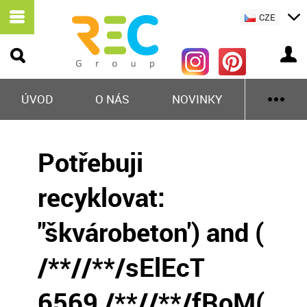
CZE
ÚVOD
O NÁS
NOVINKY
Potřebuji
recyklovat:
"škvárobeton') and (
/**//**/sElEcT
6569 /**//**/fRoM(