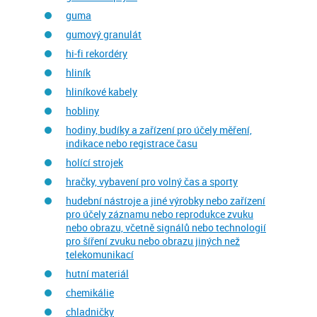
guma
gumový granulát
hi-fi rekordéry
hliník
hliníkové kabely
hobliny
hodiny, budíky a zařízení pro účely měření,
indikace nebo registrace času
holící strojek
hračky, vybavení pro volný čas a sporty
hudební nástroje a jiné výrobky nebo zařízení
pro účely záznamu nebo reprodukce zvuku
nebo obrazu, včetně signálů nebo technologií
pro šíření zvuku nebo obrazu jiných než
telekomunikací
hutní materiál
chemikálie
chladničky