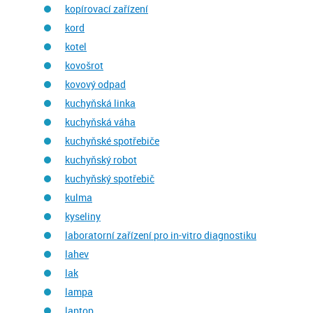
kopírovací zařízení
kord
kotel
kovošrot
kovový odpad
kuchyňská linka
kuchyňská váha
kuchyňské spotřebiče
kuchyňský robot
kuchyňský spotřebič
kulma
kyseliny
laboratorní zařízení pro in-vitro diagnostiku
lahev
lak
lampa
laptop