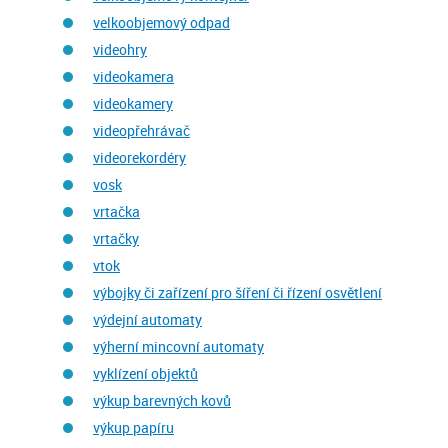
velkoobjemový odpad
videohry
videokamera
videokamery
videopřehrávač
videorekordéry
vosk
vrtačka
vrtačky
vtok
výbojky či zařízení pro šíření či řízení osvětlení
výdejní automaty
výherní mincovní automaty
vyklízení objektů
výkup barevných kovů
výkup papíru