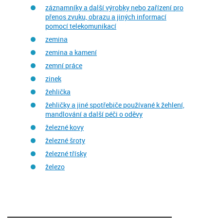
záznamníky a další výrobky nebo zařízení pro
přenos zvuku, obrazu a jiných informací
pomocí telekomunikací
zemina
zemina a kamení
zemní práce
zinek
žehlička
žehličky a jiné spotřebiče používané k žehlení,
mandlování a další péči o oděvy
železné kovy
železné šroty
železné třísky
železo