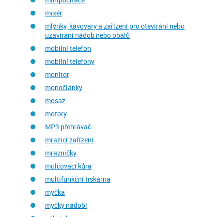
mixér
mlýnky, kávovary a zařízení pro otevírání nebo
uzavírání nádob nebo obalů
mobilní telefon
mobilní telefony
monitor
monočlánky
mosaz
motory
MP3 přehrávač
mrazicí zařízení
mrazničky
mulčovací kůra
multifunkční tiskárna
myčka
myčky nádobí