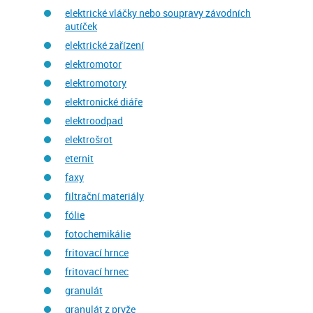
elektrické vláčky nebo soupravy závodních
autíček
elektrické zařízení
elektromotor
elektromotory
elektronické diáře
elektroodpad
elektrošrot
eternit
faxy
filtrační materiály
fólie
fotochemikálie
fritovací hrnce
fritovací hrnec
granulát
granulát z pryže