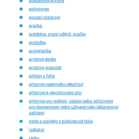
podlahová krytina
polystyren
poutač plastový
pračka
prádelna, praní oděvů, pračky
proložka
promítačka
pryžové desky
pryžový granulát
přířezy z fólie
přístroje jaderného lékařství
přístroje k okysličování plic
přístroje pro měření, vážení nebo seřizování
pro domácnosti nebo užívané jako laboratorní
zařízení
pytle a návleky z bublinkové fólie
radiátor
rádio