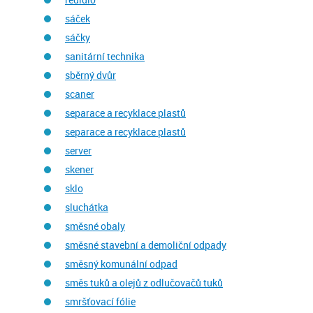
sáček
sáčky
sanitární technika
sběrný dvůr
scaner
separace a recyklace plastů
separace a recyklace plastů
server
skener
sklo
sluchátka
směsné obaly
směsné stavební a demoliční odpady
směsný komunální odpad
směs tuků a olejů z odlučovačů tuků
smršťovací fólie