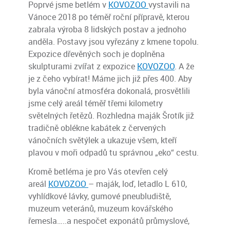
Poprvé jsme betlém v
KOVOZOO
vystavili na
Vánoce 2018 po téměř roční přípravě, kterou
zabrala výroba 8 lidských postav a jednoho
anděla. Postavy jsou vyřezány z kmene topolu.
Expozice dřevěných soch je doplněna
skulpturami zvířat z expozice
KOVOZOO
. A že
je z čeho vybírat! Máme jich již přes 400. Aby
byla vánoční atmosféra dokonalá, prosvětlili
jsme celý areál téměř třemi kilometry
světelných řetězů. Rozhledna maják Šrotík již
tradičně oblékne kabátek z červených
vánočních světýlek a ukazuje všem, kteří
plavou v moři odpadů tu správnou „eko“ cestu.
Kromě betléma je pro Vás otevřen celý
areál
KOVOZOO
– maják, loď, letadlo L 610,
vyhlídkové lávky, gumové pneubludiště,
muzeum veteránů, muzeum kovářského
řemesla…..a nespočet exponátů průmyslové,