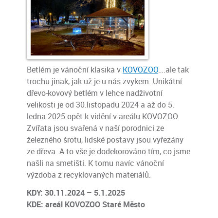
Betlém je vánoční klasika v
KOVOZOO
….ale tak
trochu jinak, jak už je u nás zvykem. Unikátní
dřevo-kovový betlém v lehce nadživotní
velikosti je od 30.listopadu 2024 a až do 5.
ledna 2025 opět k vidění v areálu KOVOZOO.
Zvířata jsou svařená v naší porodnici ze
železného šrotu, lidské postavy jsou vyřezány
ze dřeva. A to vše je dodekorováno tím, co jsme
našli na smetišti. K tomu navíc vánoční
výzdoba z recyklovaných materiálů.
KDY: 30.11.2024 – 5.1.2025
KDE: areál KOVOZOO Staré Město