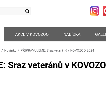
Y
AKCE V KOVOZOO
NABÍDKA
GALE
/
Novinky
/ PŘIPRAVUJEME: Sraz veteránů v KOVOZOO 2024
 Sraz veteránů v KOVOZ