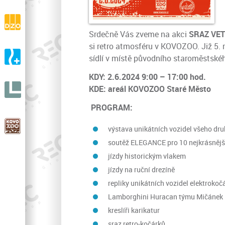
drásaniny
DZO s.r.o.
Výroba a prodej ortopedické zdravotní obuvi
Srdečně Vás zveme na akci
SRAZ VET
si retro atmosféru v KOVOZOO. Již 5. 
A-ORTO s.r.o.
sídlí v místě původního staroměstské
Výroba a prodej ortopedické protetiky
KDY: 2.6.2024 9:00 – 17:00 hod.
LIGNIT
KDE: areál KOVOZOO Staré Město
s.r.o.
PROGRAM:
KOVOZOO
výstava unikátních vozidel všeho dru
V celé Evropě unikátní ZOO
soutěž ELEGANCE pro 10 nejkrásnějš
jízdy historickým vlakem
jízdy na ruční drezíně
repliky unikátních vozidel elektroko
Lamborghini Huracan týmu Mičánek
kreslíři karikatur
sraz retro-kočárků