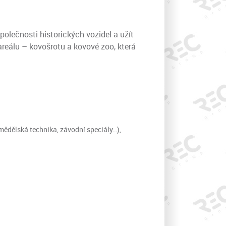
 společnosti historických vozidel a užít
areálu – kovošrotu a kovové zoo, která
emědělská technika, závodní speciály…),