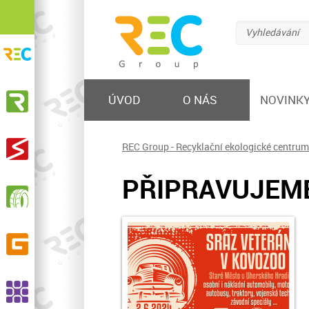
Vyhledávání
REC Group s.r.o.
Recyklační ekologické centrum
KOVOSTEEL Recycling, s.r.o.
ÚVOD
O NÁS
NOVINK
Výkup železa a barevných kovů, prodej hutního
materiálu, nakládání s odpadem
STEELMET, s.r.o.
REC Group - Recyklační ekologické centrum
Výkup a zpracování elektroodpadu
PŘIPRAVUJEME:
RPG Recycling, s.r.o.
Sběr, svoz, recyklace opotřebených pneumatik,
výroba pryžového granulátu a dalších produktů
GELPO s.r.o.
Výroba a prodej pryžových výrobků
ASSCO, s.r.o.
Recyklace pryží, výroba EPDM granulátu a SBR