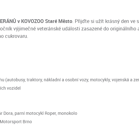
ERÁNŮ v KOVOZOO Staré Město
. Přijďte si užít krásný den ve
ročník výjimečné veteránské události zasazené do originálního 
ho cukrovaru.
hu (autobusy, traktory, nákladní a osobní vozy, motocykly, vojenská a z
ích vozidel
čár Dora, parní motocykl Roper, monokolo
 Motorsport Brno