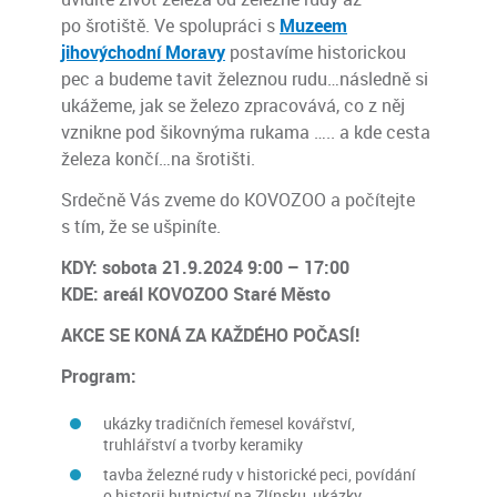
po šrotiště. Ve spolupráci s
Muzeem
jihovýchodní Moravy
postavíme historickou
pec a budeme tavit železnou rudu…následně si
ukážeme, jak se železo zpracovává, co z něj
vznikne pod šikovnýma rukama ….. a kde cesta
železa končí…na šrotišti.
Srdečně Vás zveme do KOVOZOO a počítejte
s tím, že se ušpiníte.
KDY: sobota 21.9.2024 9:00 – 17:00
KDE: areál KOVOZOO Staré Město
AKCE SE KONÁ ZA KAŽDÉHO POČASÍ!
Program:
ukázky tradičních řemesel kovářství,
truhlářství a tvorby keramiky
tavba železné rudy v historické peci, povídání
o historii hutnictví na Zlínsku, ukázky