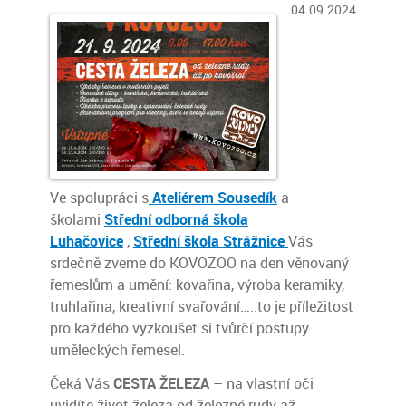
04.09.2024
Ve spolupráci s
Ateliérem Sousedík
a
školami
Střední odborná škola
Luhačovice
,
Střední škola Strážnice
Vás
srdečně zveme do KOVOZOO na den věnovaný
řemeslům a umění: kovařina, výroba keramiky,
truhlařina, kreativní svařování…..to je příležitost
pro každého vyzkoušet si tvůrčí postupy
uměleckých řemesel.
Čeká Vás
CESTA ŽELEZA
– na vlastní oči
uvidíte život železa od železné rudy až