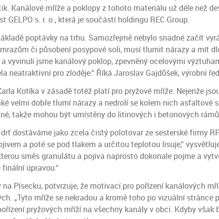
k. Kanálové mříže a poklopy z tohoto materiálu už déle než des
t GELPO s. r. o., která je součástí holdingu REC Group.
základě poptávky na trhu. Samozřejmě nebylo snadné začít vyráb
t mrazům či působení posypové soli, musí tlumit nárazy a mít 
 a vyvinuli jsme kanálový poklop, zpevněný ocelovými výztuham
a neatraktivní pro zloděje.“ Říká Jaroslav Gajdůšek, výrobní ře
arla Kotíka v zásadě totéž platí pro pryžové mříže. Nejenže jso
aké velmi dobře tlumí nárazy a nedrolí se kolem nich asfaltové s
lné, takže mohou být umístěny do litinových i betonových rámů
u drť dostáváme jako zcela čistý polotovar ze sesterské firmy R
ivem a poté se pod tlakem a určitou teplotou lisuje,“ vysvětlu
kterou směs granulátu a pojiva naprosto dokonale pojme a vytvoř
finální úpravou.“
 na Písecku, potvrzuje, že motivací pro pořízení kanálových mř
ch. „Tyto mříže se nekradou a kromě toho po vizuální stránce p
ořízení pryžových mříží na všechny kanály v obci. Kdyby však by