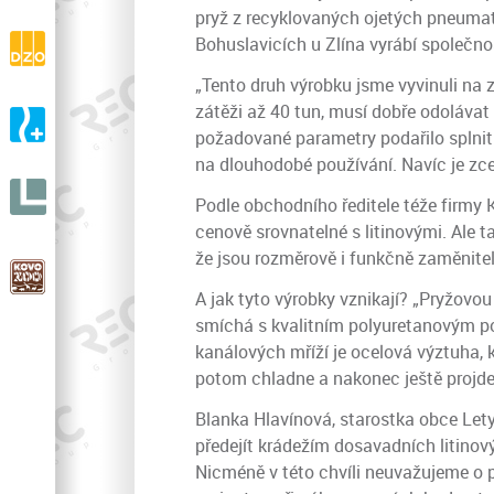
drásaniny
pryž z recyklovaných ojetých pneumati
DZO s.r.o.
Bohuslavicích u Zlína vyrábí společnos
Výroba a prodej ortopedické zdravotní obuvi
„Tento druh výrobku jsme vyvinuli na 
zátěži až 40 tun, musí dobře odoláva
A-ORTO s.r.o.
požadované parametry podařilo splnit
Výroba a prodej ortopedické protetiky
na dlouhodobé používání. Navíc je zcel
LIGNIT
Podle obchodního ředitele téže firmy K
s.r.o.
cenově srovnatelné s litinovými. Ale t
že jsou rozměrově i funkčně zaměnite
KOVOZOO
V celé Evropě unikátní ZOO
A jak tyto výrobky vznikají? „Pryžovo
smíchá s kvalitním polyuretanovým poj
kanálových mříží je ocelová výztuha, 
potom chladne a nakonec ještě projde 
Blanka Hlavínová, starostka obce Lety
předejít krádežím dosavadních litinový
Nicméně v této chvíli neuvažujeme o p