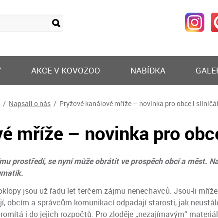
Y
AKCE V KOVOZOO
NABÍDKA
GALE
/
Napsali o nás
/ Pryžové kanálové mříže – novinka pro obce i silničá
é mříže – novinka pro obce 
ímu prostředí, se nyní může obrátit ve prospěch obcí a měst. Na
umatik.
poklopy jsou už řadu let terčem zájmu nenechavců. Jsou-li mříže
ají, obcím a správcům komunikací odpadají starosti, jak neustál
romítá i do jejich rozpočtů. Pro zloděje „nezajímavým“ materi