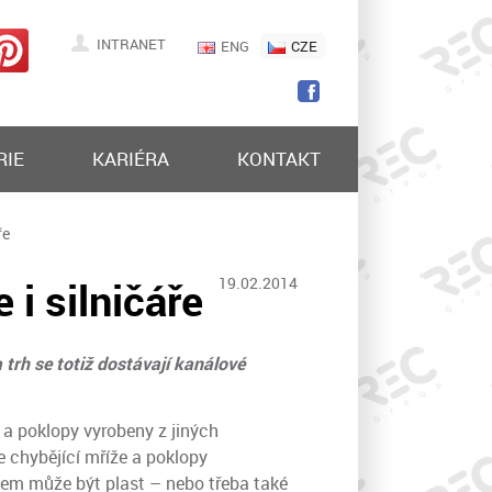
INTRANET
ENG
CZE
RIE
KARIÉRA
KONTAKT
ře
i silničáře
19.02.2014
 trh se totiž dostávají kanálové
 a poklopy vyrobeny z jiných
e chybějící mříže a poklopy
álem může být plast – nebo třeba také