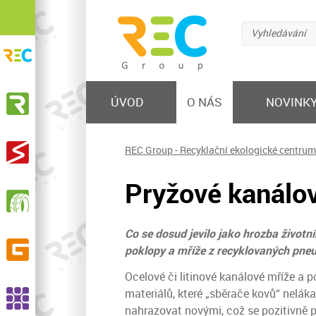
Vyhledávání
REC Group s.r.o.
Recyklační ekologické centrum
KOVOSTEEL Recycling, s.r.o.
ÚVOD
O NÁS
NOVINK
Výkup železa a barevných kovů, prodej hutního
materiálu, nakládání s odpadem
STEELMET, s.r.o.
REC Group - Recyklační ekologické centrum
Výkup a zpracování elektroodpadu
Pryžové kanálov
RPG Recycling, s.r.o.
Sběr, svoz, recyklace opotřebených pneumatik,
výroba pryžového granulátu a dalších produktů
Co se dosud jevilo jako hrozba životn
GELPO s.r.o.
poklopy a mříže z recyklovaných pne
Výroba a prodej pryžových výrobků
Ocelové či litinové kanálové mříže a 
ASSCO, s.r.o.
materiálů, které „sběrače kovů“ nelák
Recyklace pryží, výroba EPDM granulátu a SBR
nahrazovat novými, což se pozitivně p