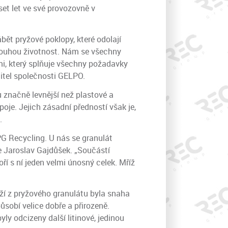
et let ve své provozovně v
ět pryžové poklopy, které odolají
dlouhou životnost. Nám se všechny
i, který splňuje všechny požadavky
ditel společnosti GELPO.
u značně levnější než plastové a
poje. Jejich zásadní předností však je,
.
PG Recycling. U nás se granulát
je Jaroslav Gajdůšek. „Součástí
í s ní jeden velmi únosný celek. Mříž
íží z pryžového granulátu byla snaha
ůsobí velice dobře a přirozeně.
ly odcizeny další litinové, jedinou