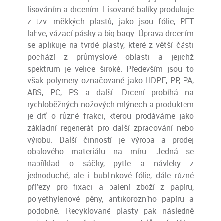
lisováním a drcením. Lisované balíky produkuje
z tzv. měkkých plastů, jako jsou fólie, PET
lahve, vázací pásky a big bagy. Úprava drcením
se aplikuje na tvrdé plasty, které z větší části
pochází z průmyslové oblasti a jejichž
spektrum je velice široké. Především jsou to
však polymery označované jako HDPE, PP, PA,
ABS, PC, PS a další. Drcení probíhá na
rychloběžných nožových mlýnech a produktem
je drť o různé frakci, kterou prodáváme jako
základní regenerát pro další zpracování nebo
výrobu. Další činností je výroba a prodej
obalového materiálu na míru. Jedná se
například o sáčky, pytle a návleky z
jednoduché, ale i bublinkové fólie, dále různé
přířezy pro fixaci a balení zboží z papíru,
polyethylenové pěny, antikorozního papíru a
podobně. Recyklované plasty pak následně