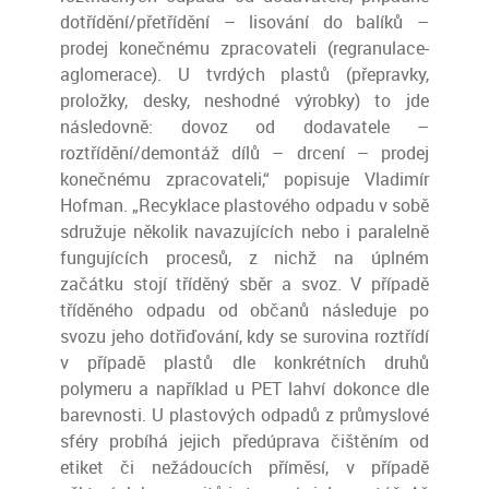
dotřídění/přetřídění – lisování do balíků –
prodej konečnému zpracovateli (regranulace-
aglomerace). U tvrdých plastů (přepravky,
proložky, desky, neshodné výrobky) to jde
následovně: dovoz od dodavatele –
roztřídění/demontáž dílů – drcení – prodej
konečnému zpracovateli,“ popisuje Vladimír
Hofman. „Recyklace plastového odpadu v sobě
sdružuje několik navazujících nebo i paralelně
fungujících procesů, z nichž na úplném
začátku stojí tříděný sběr a svoz. V případě
tříděného odpadu od občanů následuje po
svozu jeho dotřiďování, kdy se surovina roztřídí
v případě plastů dle konkrétních druhů
polymeru a například u PET lahví dokonce dle
barevnosti. U plastových odpadů z průmyslové
sféry probíhá jejich předúprava čištěním od
etiket či nežádoucích příměsí, v případě