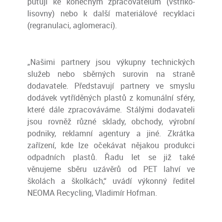
putují ke konečným zpracovatelům (vstřiko-
lisovny) nebo k další materiálové recyklaci
(regranulaci, aglomeraci).
„Našimi partnery jsou výkupny technických
služeb nebo sběrných surovin na straně
dodavatele. Představují partnery ve smyslu
dodávek vytříděných plastů z komunální sféry,
které dále zpracováváme. Stálými dodavateli
jsou rovněž různé sklady, obchody, výrobní
podniky, reklamní agentury a jiné. Zkrátka
zařízení, kde lze očekávat nějakou produkci
odpadních plastů. Řadu let se již také
věnujeme sběru uzávěrů od PET lahví ve
školách a školkách,“ uvádí výkonný ředitel
NEOMA Recycling, Vladimír Hofman.