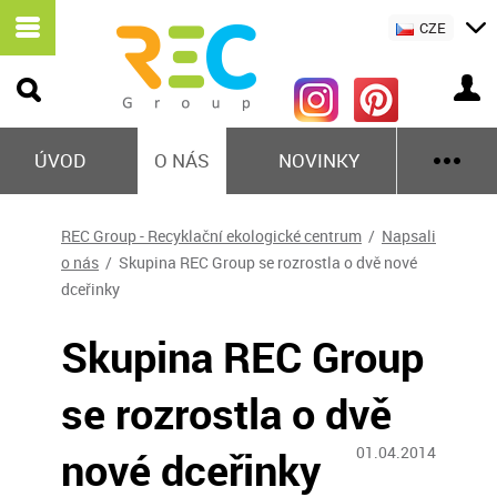
CZE
ÚVOD
O NÁS
NOVINKY
REC Group - Recyklační ekologické centrum
/
Napsali
o nás
/ Skupina REC Group se rozrostla o dvě nové
dceřinky
Skupina REC Group
se rozrostla o dvě
nové dceřinky
01.04.2014