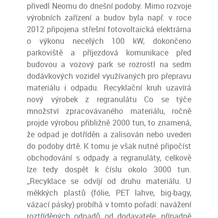
přivedl Neomu do dnešní podoby. Mimo rozvoje
výrobních zařízení a budov byla např. v roce
2012 připojena střešní fotovoltaická elektrárna
o výkonu necelých 100 kW, dokončeno
parkoviště a příjezdová komunikace před
budovou a vozový park se rozrostl na sedm
dodávkových vozidel využívaných pro přepravu
materiálu i odpadu. Recyklační kruh uzavírá
nový výrobek z regranulátu Co se týče
množství zpracovávaného materiálu, ročně
projde výrobou přibližně 2000 tun, to znamená,
že odpad je dotříděn a zalisován nebo uveden
do podoby drtě. K tomu je však nutné připočíst
obchodování s odpady a regranuláty, celkově
lze tedy dospět k číslu okolo 3000 tun.
,,Recyklace se odvíjí od druhu materiálu. U
měkkých plastů (fólie, PET lahve, big-bagy,
vázací pásky) probíhá v tomto pořadí: navážení
roztříděných odpadů od dodavatele, případně