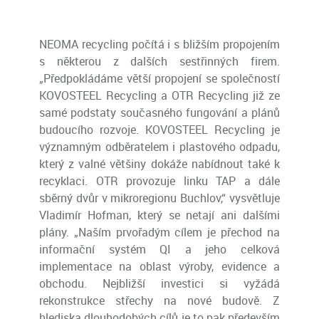
NEOMA recycling počítá i s bližším propojením
s některou z dalších sestřinných firem.
„Předpokládáme větší propojení se společností
KOVOSTEEL Recycling a OTR Recycling již ze
samé podstaty současného fungování a plánů
budoucího rozvoje. KOVOSTEEL Recycling je
významným odběratelem i plastového odpadu,
který z valné většiny dokáže nabídnout také k
recyklaci. OTR provozuje linku TAP a dále
sběrný dvůr v mikroregionu Buchlov,“ vysvětluje
Vladimír Hofman, který se netají ani dalšími
plány. „Naším prvořadým cílem je přechod na
informační systém QI a jeho celková
implementace na oblast výroby, evidence a
obchodu. Nejbližší investici si vyžádá
rekonstrukce střechy na nové budově. Z
hlediska dlouhodobých cílů je to pak především