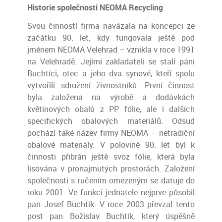
Historie společnosti NEOMA Recycling
Svou činností firma navázala na koncepci ze
začátku 90. let, kdy fungovala ještě pod
jménem NEOMA Velehrad – vznikla v roce 1991
na Velehradě. Jejími zakladateli se stali páni
Buchtíci, otec a jeho dva synové, kteří spolu
vytvořili sdružení živnostníků. První činnost
byla založena na výrobě a dodávkách
květinových obalů z PP fólie, ale i dalších
specifických obalových materiálů. Odsud
pochází také název firmy NEOMA – netradiční
obalové materiály. V polovině 90. let byl k
činnosti přibrán ještě svoz fólie, která byla
lisována v pronajmutých prostorách. Založení
společnosti s ručením omezeným se datuje do
roku 2001. Ve funkci jednatele nejprve působil
pan Josef Buchtík. V roce 2003 převzal tento
post pan Božislav Buchtík, který úspěšně