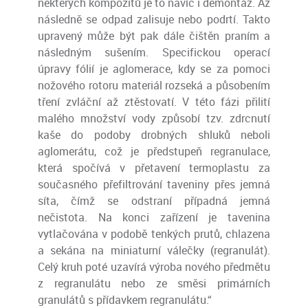
některých kompozitů je to navíc i demontáž. Až
následně se odpad zalisuje nebo podrtí. Takto
upravený může být pak dále čištěn praním a
následným sušením. Specifickou operací
úpravy fólií je aglomerace, kdy se za pomoci
nožového rotoru materiál rozseká a působením
tření zvláční až ztěstovatí. V této fázi přilití
malého množství vody způsobí tzv. zdrcnutí
kaše do podoby drobných shluků neboli
aglomerátu, což je předstupeň regranulace,
která spočívá v přetavení termoplastu za
současného přefiltrování taveniny přes jemná
síta, čímž se odstraní případná jemná
nečistota. Na konci zařízení je tavenina
vytlačována v podobě tenkých prutů, chlazena
a sekána na miniaturní válečky (regranulát).
Celý kruh poté uzavírá výroba nového předmětu
z regranulátu nebo ze směsi primárních
granulátů s přídavkem regranulátu.“