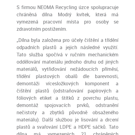
S firmou NEOMA Recycling úzce spolupracuje
chráněná dílna Modrý kvítek, která má
vymezená pracovní místa pro osoby se
zdravotním postižením.
„Dílna byla založena pro účely čištění a třídění
odpadních plastů a jejich následné využití.
Tato služba spočívá v ručním mechanickém
oddělování materiálu jednoho druhu od jiných
materiálů, vytřiďování nežádoucích příměsí,
třídění plastových obalů dle barevnosti,
demontáži vícesložkových komponent a
čištění plastů (odstraňování papírových a
fóliových etiket a štítků z povrchu plastu,
demontáž spojovacích prvků, odstranění
nečistoty a zbytků původně obsaženého
materiálu). Další službou je lisování a drcení
plastů a svařování LDPE a HDPE sáčků. Tato
dílna má vymezených 21 chráněných