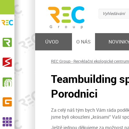
Vyhledávání
REC Group s.r.o.
Recyklační ekologické centrum
KOVOSTEEL Recycling, s.r.o.
ÚVOD
O NÁS
NOVINK
Výkup železa a barevných kovů, prodej hutního
materiálu, nakládání s odpadem
STEELMET, s.r.o.
REC Group - Recyklační ekologické centrum
Výkup a zpracování elektroodpadu
Teambuilding sp
RPG Recycling, s.r.o.
Sběr, svoz, recyklace opotřebených pneumatik,
Porodnici
výroba pryžového granulátu a dalších produktů
GELPO s.r.o.
Výroba a prodej pryžových výrobků
Za celý náš tým bych Vám ráda poděkov
jsme byli okouzleni „krásami“ Vaší sp
ASSCO, s.r.o.
Recyklace pryží, výroba EPDM granulátu a SBR
Ještě jednou děkujeme za možnost nav