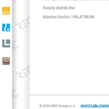
drásaniny
Krásný zbytek dne
DZO s.r.o.
Výroba a prodej ortopedické zdravotní obuvi
Martina Suchá / PALATINUM
A-ORTO s.r.o.
Výroba a prodej ortopedické protetiky
LIGNIT
s.r.o.
KOVOZOO
V celé Evropě unikátní ZOO
© 2024 REC Group s.r.o.
WHISTLEBLOWING