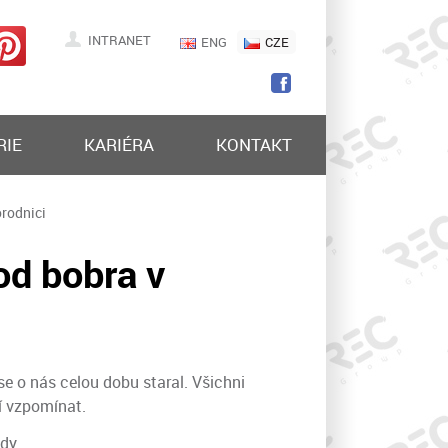
INTRANET
ENG
CZE
RIE
KARIÉRA
KONTAKT
rodnici
od bobra v
e o nás celou dobu staral. Všichni
í vzpomínat.
dy.