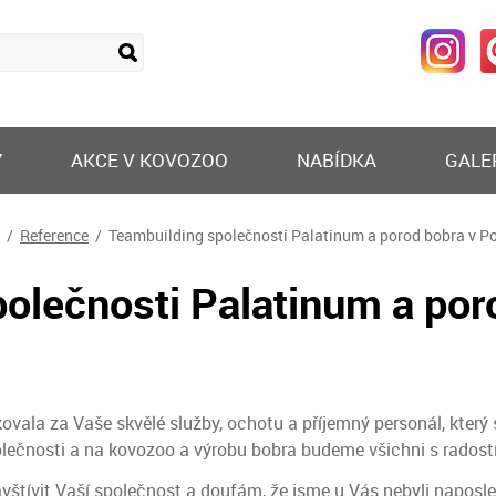
Y
AKCE V KOVOZOO
NABÍDKA
GALE
/
Reference
/ Teambuilding společnosti Palatinum a porod bobra v Po
olečnosti Palatinum a por
ala za Vaše skvělé služby, ochotu a příjemný personál, který s
olečnosti a na kovozoo a výrobu bobra budeme všichni s radost
štívit Vaší společnost a doufám, že jsme u Vás nebyli naposle