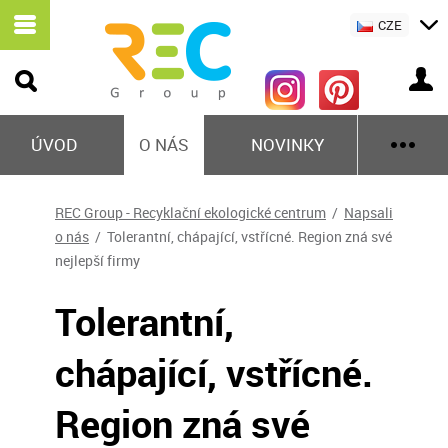
CZE
ÚVOD
O NÁS
NOVINKY
REC Group - Recyklační ekologické centrum
/
Napsali
o nás
/ Tolerantní, chápající, vstřícné. Region zná své
nejlepší firmy
Tolerantní,
chápající, vstřícné.
Region zná své