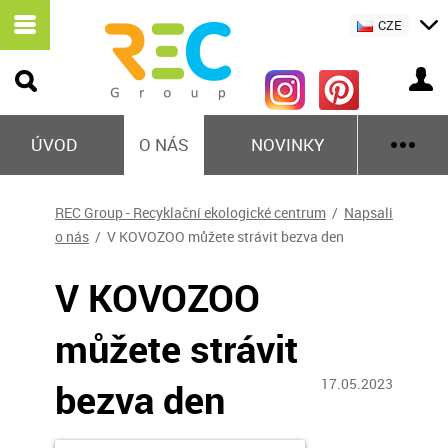
CZE
ÚVOD
O NÁS
NOVINKY
REC Group - Recyklační ekologické centrum
/
Napsali
o nás
/ V KOVOZOO můžete strávit bezva den
V KOVOZOO
můžete strávit
bezva den
17.05.2023