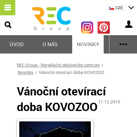
CZE
ÚVOD
O NÁS
NOVINKY
REC Group - Recyklační ekologické centrum
/
Novinky
/ Vánoční otevírací doba KOVOZOO
Vánoční otevírací
doba KOVOZOO
11.12.2019