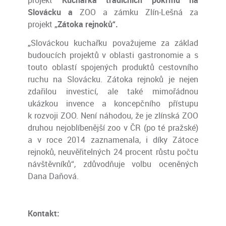
projekt
Kuchařka tradičních pokrmů na
Slovácku a
ZOO a zámku Zlín-Lešná za
projekt
„Zátoka rejnoků“.
„
Slováckou kuchařku považujeme za základ
budoucích projektů v oblasti gastronomie a s
touto oblastí spojených produktů cestovního
ruchu na Slovácku. Zátoka rejnoků je nejen
zdařilou investicí, ale také mimořádnou
ukázkou invence a koncepčního přístupu
k rozvoji ZOO. Není náhodou, že je zlínská ZOO
druhou nejoblíbenější zoo v ČR (po té pražské)
a v roce 2014 zaznamenala, i díky Zátoce
rejnoků, neuvěřitelných 24 procent růstu počtu
návštěvníků“, zdůvodňuje volbu oceněných
Dana Daňová.
Kontakt: