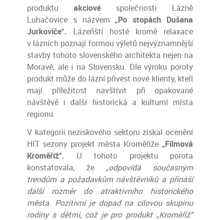
produktu
akciové
společnosti Lázně
Luhačovice s názvem
„Po stopách Dušana
Jurkoviče“.
Lázeňští hosté kromě relaxace
v lázních poznají formou výletů nejvýznamnější
stavby tohoto slovenského architekta nejen na
Moravě, ale i na Slovensku. Dle výroku poroty
produkt může do lázní přivést nové klienty, kteří
mají příležitost navštívit při opakované
návštěvě i další historická a kulturní místa
regionu.
V kategorii neziskového sektoru získal ocenění
HIT sezony projekt města Kroměříže
„Filmová
Kroměříž“.
U tohoto projektu porota
konstatovala, že
„odpovídá současným
trendům a požadavkům návštěvníků a přináší
další rozměr do atraktivního historického
města. Pozitivní je dopad na cílovou skupinu
rodiny s dětmi, což je pro produkt „Kroměříž“