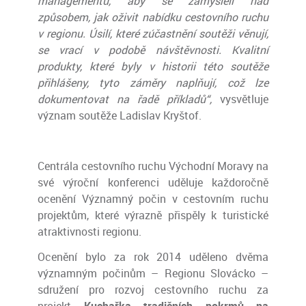
managementů, aby se zamýšleli nad
způsobem, jak oživit nabídku cestovního ruchu
v regionu. Úsilí, které zúčastnění soutěži věnují,
se vrací v podobě návštěvnosti. Kvalitní
produkty, které byly v historii této soutěže
přihlášeny, tyto záměry naplňují, což lze
dokumentovat na řadě příkladů“,
vysvětluje
význam soutěže Ladislav Kryštof.
Centrála cestovního ruchu Východní Moravy na
své výroční konferenci uděluje každoročně
ocenění Významný počin v cestovním ruchu
projektům, které výrazně přispěly k turistické
atraktivnosti regionu.
Ocenění bylo za rok 2014 uděleno dvěma
významným počinům – Regionu Slovácko –
sdružení pro rozvoj cestovního ruchu za