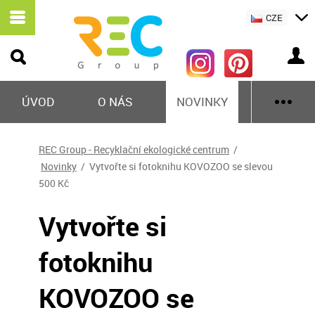
CZE
ÚVOD
O NÁS
NOVINKY
REC Group - Recyklační ekologické centrum
/
Novinky
/ Vytvořte si fotoknihu KOVOZOO se slevou
500 Kč
Vytvořte si
fotoknihu
KOVOZOO se