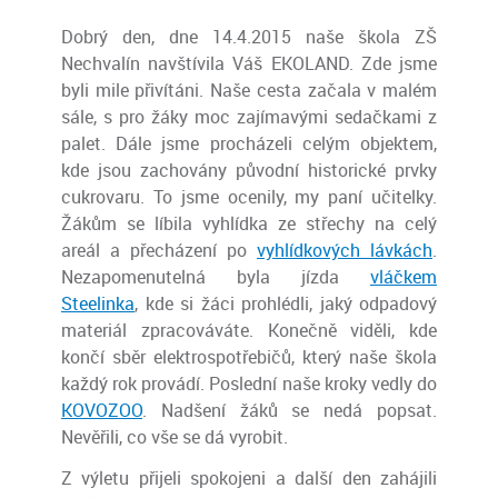
Dobrý den, dne 14.4.2015 naše škola ZŠ
Nechvalín navštívila Váš EKOLAND. Zde jsme
byli mile přivítáni. Naše cesta začala v malém
sále, s pro žáky moc zajímavými sedačkami z
palet. Dále jsme procházeli celým objektem,
kde jsou zachovány původní historické prvky
cukrovaru. To jsme ocenily, my paní učitelky.
Žákům se líbila vyhlídka ze střechy na celý
areál a přecházení po
vyhlídkových lávkách
.
Nezapomenutelná byla jízda
vláčkem
Steelinka
, kde si žáci prohlédli, jaký odpadový
materiál zpracováváte. Konečně viděli, kde
končí sběr elektrospotřebičů, který naše škola
každý rok provádí. Poslední naše kroky vedly do
KOVOZOO
. Nadšení žáků se nedá popsat.
Nevěřili, co vše se dá vyrobit.
Z výletu přijeli spokojeni a další den zahájili