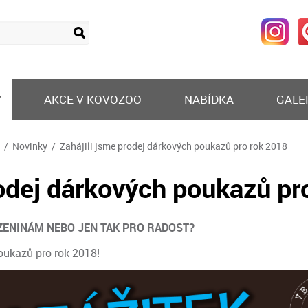
Y
AKCE V KOVOZOO
NABÍDKA
GALE
/
Novinky
/ Zahájili jsme prodej dárkových poukazů pro rok 2018
rodej dárkových poukazů pr
ZENINÁM NEBO JEN TAK PRO RADOST?
oukazů pro rok 2018!