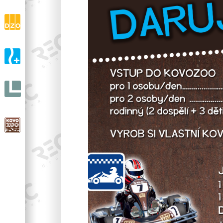
drásaniny
DZO s.r.o.
Výroba a prodej ortopedické zdravotní obuvi
A-ORTO s.r.o.
Výroba a prodej ortopedické protetiky
LIGNIT
s.r.o.
KOVOZOO
V celé Evropě unikátní ZOO