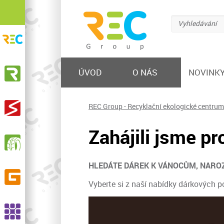
Vyhledávání
REC Group s.r.o.
Recyklační ekologické centrum
KOVOSTEEL Recycling, s.r.o.
ÚVOD
O NÁS
NOVINK
Výkup železa a barevných kovů, prodej hutního
materiálu, nakládání s odpadem
STEELMET, s.r.o.
REC Group - Recyklační ekologické centrum
Výkup a zpracování elektroodpadu
Zahájili jsme p
RPG Recycling, s.r.o.
Sběr, svoz, recyklace opotřebených pneumatik,
výroba pryžového granulátu a dalších produktů
HLEDÁTE DÁREK K VÁNOCŮM, NARO
GELPO s.r.o.
Výroba a prodej pryžových výrobků
Vyberte si z naší nabídky dárkových p
ASSCO, s.r.o.
Recyklace pryží, výroba EPDM granulátu a SBR