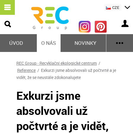
CZE
ÚVOD
O NÁS
NOVINKY
REC Group - Recyklační ekologické centrum
/
Reference
/ Exkurzi jsme absolvovali už počtvrté a je
vidět, že se neustále zdokonalujete
Exkurzi jsme
absolvovali už
počtvrté a je vidět,