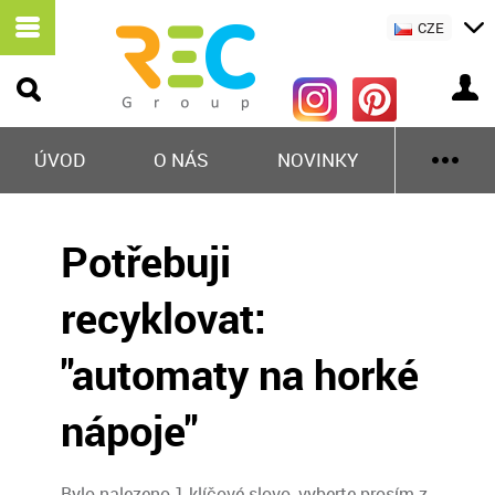
CZE
ÚVOD
O NÁS
NOVINKY
Potřebuji
recyklovat:
"automaty na horké
nápoje"
Bylo nalezeno 1 klíčové slovo, vyberte prosím z