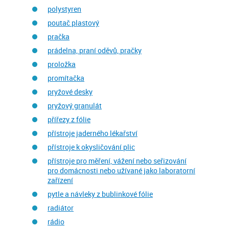
polystyren
poutač plastový
pračka
prádelna, praní oděvů, pračky
proložka
promítačka
pryžové desky
pryžový granulát
přířezy z fólie
přístroje jaderného lékařství
přístroje k okysličování plic
přístroje pro měření, vážení nebo seřizování
pro domácnosti nebo užívané jako laboratorní
zařízení
pytle a návleky z bublinkové fólie
radiátor
rádio