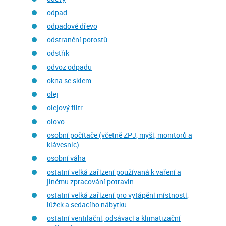
odpad
odpadové dřevo
odstranění porostů
odstřik
odvoz odpadu
okna se sklem
olej
olejový filtr
olovo
osobní počítače (včetně ZPJ, myší, monitorů a
klávesnic)
osobní váha
ostatní velká zařízení používaná k vaření a
jinému zpracování potravin
ostatní velká zařízení pro vytápění místností,
lůžek a sedacího nábytku
ostatní ventilační, odsávací a klimatizační