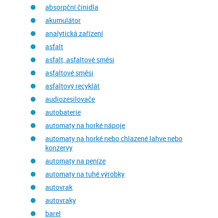
absorpční činidla
akumulátor
analytická zařízení
asfalt
asfalt, asfaltové směsi
asfaltové směsi
asfaltový recyklát
audiozesilovače
autobaterie
automaty na horké nápoje
automaty na horké nebo chlazené lahve nebo
konzervy
automaty na peníze
automaty na tuhé výrobky
autovrak
autovraky
barel