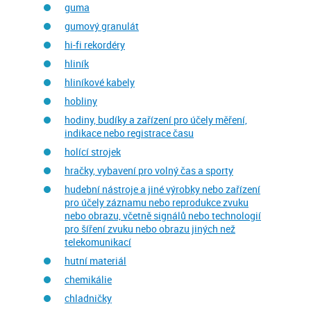
guma
gumový granulát
hi-fi rekordéry
hliník
hliníkové kabely
hobliny
hodiny, budíky a zařízení pro účely měření,
indikace nebo registrace času
holící strojek
hračky, vybavení pro volný čas a sporty
hudební nástroje a jiné výrobky nebo zařízení
pro účely záznamu nebo reprodukce zvuku
nebo obrazu, včetně signálů nebo technologií
pro šíření zvuku nebo obrazu jiných než
telekomunikací
hutní materiál
chemikálie
chladničky