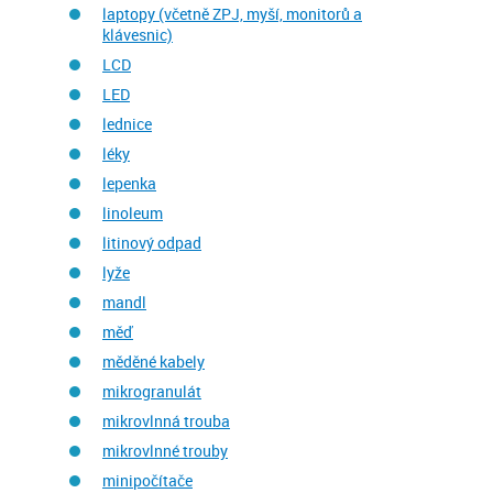
laptopy (včetně ZPJ, myší, monitorů a
klávesnic)
LCD
LED
lednice
léky
lepenka
linoleum
litinový odpad
lyže
mandl
měď
měděné kabely
mikrogranulát
mikrovlnná trouba
mikrovlnné trouby
minipočítače