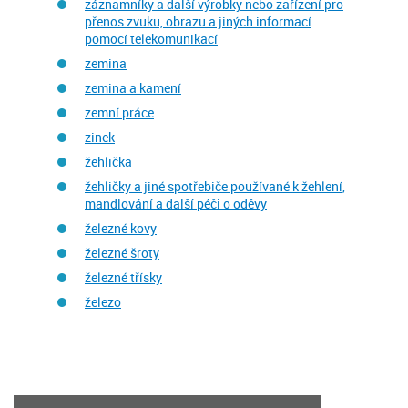
záznamníky a další výrobky nebo zařízení pro
přenos zvuku, obrazu a jiných informací
pomocí telekomunikací
zemina
zemina a kamení
zemní práce
zinek
žehlička
žehličky a jiné spotřebiče používané k žehlení,
mandlování a další péči o oděvy
železné kovy
železné šroty
železné třísky
železo