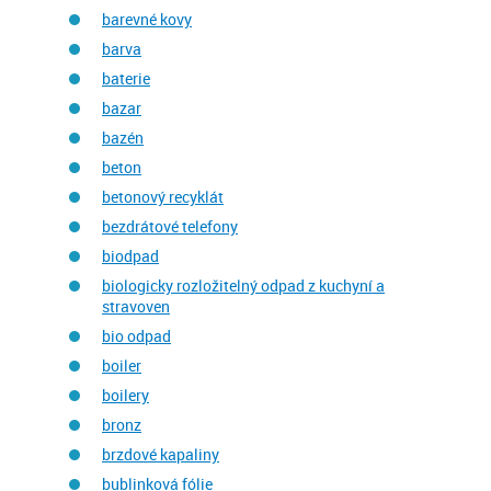
barevné kovy
barva
baterie
bazar
bazén
beton
betonový recyklát
bezdrátové telefony
biodpad
biologicky rozložitelný odpad z kuchyní a
stravoven
bio odpad
boiler
boilery
bronz
brzdové kapaliny
bublinková fólie