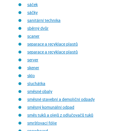
sáček
sáčky
sanitární technika
sběrný dvůr
scaner
separace a recyklace plastů
separace a recyklace plastů
server
skener
sklo
sluchátka
směsné obaly
směsné stavební a demoliční odpady
směsný komunální odpad
směs tuků a olejů z odlučovačů tuků
smršťovací fólie
snowboard