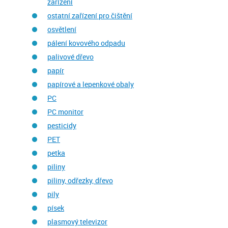
zařízení
ostatní zařízení pro čištění
osvětlení
pálení kovového odpadu
palivové dřevo
papír
papírové a lepenkové obaly
PC
PC monitor
pesticidy
PET
petka
piliny
piliny, odřezky, dřevo
pily
písek
plasmový televizor