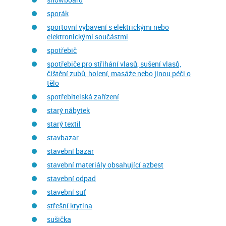
sporák
sportovní vybavení s elektrickými nebo
elektronickými součástmi
spotřebič
spotřebiče pro stříhání vlasů, sušení vlasů,
čištění zubů, holení, masáže nebo jinou péči o
tělo
spotřebitelská zařízení
starý nábytek
starý textil
stavbazar
stavební bazar
stavební materiály obsahující azbest
stavební odpad
stavební suť
střešní krytina
sušička