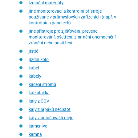
izolační materiály
jiné monitorovací a kontrolní přístroje
používané v průmyslových zařízeních (např. v
kontrolních panelech)
jiné přístroje pro zjišťování, prevenci,
monitorování, ošetření, zmírnění onemocnění
zranění nebo postižení
jistič
jízdní kolo
kabel
kabely
kácení stromů
kalkulačka
kaly z ČOV
kaly z lapáků nečistot
kaly z odlučovačů oleje
kamenivo
kamna