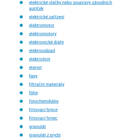
elektrické vláčky nebo soupravy závodních
autíček
elektrické zařízení
elektromotor
elektromotory
elektronické diáře
elektroodpad
elektrošrot
eternit
faxy
filtrační materiály
fólie
fotochemikálie
fritovací hrnce
fritovací hrnec
granulát
granulát z pryže