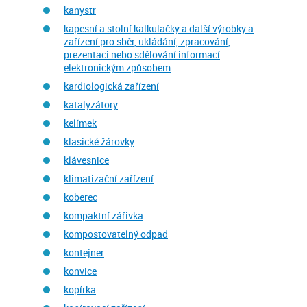
kanystr
kapesní a stolní kalkulačky a další výrobky a
zařízení pro sběr, ukládání, zpracování,
prezentaci nebo sdělování informací
elektronickým způsobem
kardiologická zařízení
katalyzátory
kelímek
klasické žárovky
klávesnice
klimatizační zařízení
koberec
kompaktní zářivka
kompostovatelný odpad
kontejner
konvice
kopírka