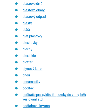
plastové drtě
plastové obaly
plastový odpad
plasty
plášť
plát plastový
plechovky
plechy
plexisklo
plotter
plynový kotel
pneu
pneumatiky
počítač
počítače pro cyklistiku, skoky do vody, běh,
veslování atd.
podlahová krytina