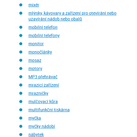
mixér
mlýnky, kávovary a zařízení pro otevírání nebo
uzavírání nádob nebo obalů
mobilní telefon
mobilní telefony
monitor
monočlánky
mosaz
motory
MP3 přehrávač
mrazicí zařízení
mrazničky
mulčovací kůra
multifunkční tiskárna
myčka
myčky nádobí
nábytek