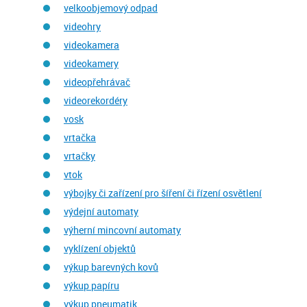
velkoobjemový odpad
videohry
videokamera
videokamery
videopřehrávač
videorekordéry
vosk
vrtačka
vrtačky
vtok
výbojky či zařízení pro šíření či řízení osvětlení
výdejní automaty
výherní mincovní automaty
vyklízení objektů
výkup barevných kovů
výkup papíru
výkup pneumatik