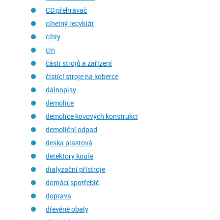
CD přehrávač
cihelný recyklát
cihly
cín
části strojů a zařízení
čistící stroje na koberce
dálnopisy
demolice
demolice kovových konstrukcí
demoliční odpad
deska plastová
detektory kouře
dialyzační přístroje
domácí spotřebič
doprava
dřevěné obaly