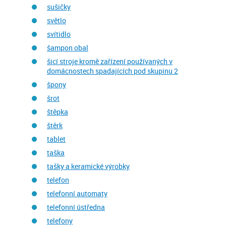
sušičky
světlo
svítidlo
šampon obal
šicí stroje kromě zařízení používaných v
domácnostech spadajících pod skupinu 2
špony
šrot
štěpka
štěrk
tablet
taška
tašky a keramické výrobky
telefon
telefonní automaty
telefonní ústředna
telefony