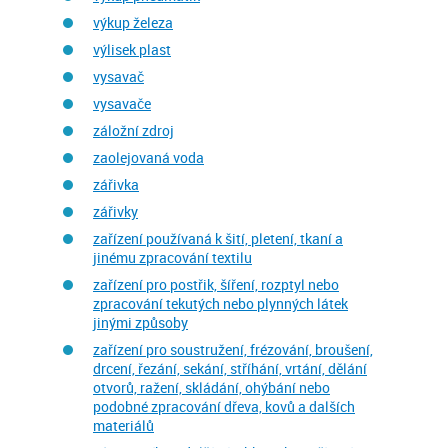
výkup železa
výlisek plast
vysavač
vysavače
záložní zdroj
zaolejovaná voda
zářivka
zářivky
zařízení používaná k šití, pletení, tkaní a
jinému zpracování textilu
zařízení pro postřik, šíření, rozptyl nebo
zpracování tekutých nebo plynných látek
jinými způsoby
zařízení pro soustružení, frézování, broušení,
drcení, řezání, sekání, stříhání, vrtání, dělání
otvorů, ražení, skládání, ohýbání nebo
podobné zpracování dřeva, kovů a dalších
materiálů