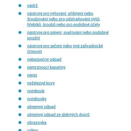
nádrž
nástroje pro nýtování, přibíjení nebo
šroubování nebo pro odstraňování nýtů,
hřebíků, šroubů nebo pro podobné účely
nástroje pro pájení, svařování nebo podobné
použití
nástroje pro sečení nebo jiné zahradnické
činnosti
nebezpečný odpad
nemrznoucí kapaliny
nerez
neželezné kovy
notebook
notebooky
objemný odpad
objemný odpad ze sběrných dvorů
obrazovka
oděvy