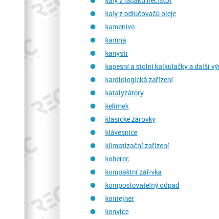
kaly z lapáků nečistot
kaly z odlučovačů oleje
kamenivo
kamna
kanystr
kapesní a stolní kalkulačky a další v
kardiologická zařízení
katalyzátory
kelímek
klasické žárovky
klávesnice
klimatizační zařízení
koberec
kompaktní zářivka
kompostovatelný odpad
kontejner
konvice