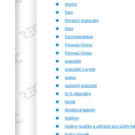
eternit
faxy
filtrační materiály
fólie
fotochemikálie
fritovací hrnce
fritovací hrnec
granulát
granulát z pryže
guma
gumový granulát
hi-fi rekordéry
hliník
hliníkové kabely
hobliny
hodiny, budíky a zařízení pro účely m
holící strojek