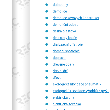
dálnopisy
demolice
demolice kovových konstrukcí
demoliční odpad
deska plastová
detektory kouře
dialyzační přístroje
domácí spotřebič
doprava
dřevěné obaly
dřevní drť
dřevo
ekologická likvidace pneumatik
ekologická recyklace výrobků z pryže
elektrická pila
elektrická sekačka