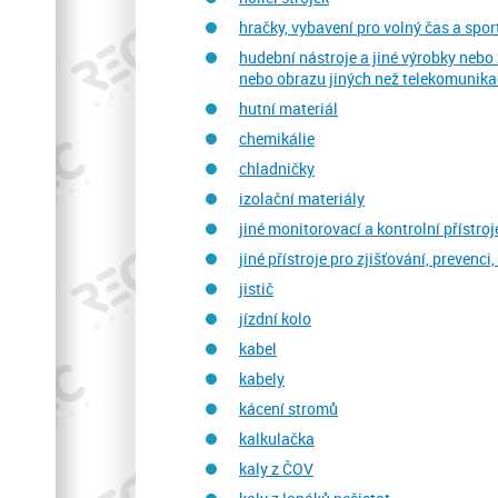
hračky, vybavení pro volný čas a spor
hudební nástroje a jiné výrobky nebo
nebo obrazu jiných než telekomunika
hutní materiál
chemikálie
chladničky
izolační materiály
jiné monitorovací a kontrolní přístro
jiné přístroje pro zjišťování, preven
jistič
jízdní kolo
kabel
kabely
kácení stromů
kalkulačka
kaly z ČOV