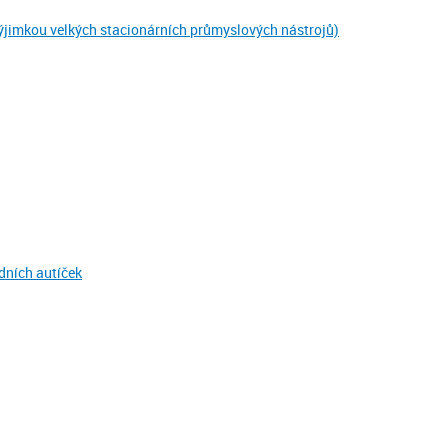
 výjimkou velkých stacionárních průmyslových nástrojů)
dních autíček