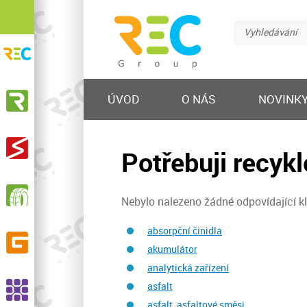
Vyhledávání
REC Group s.r.o.
Recyklační ekologické centrum
KOVOSTEEL Recycling, s.r.o.
ÚVOD
O NÁS
NOVINK
Výkup železa a barevných kovů, prodej hutního
materiálu, nakládání s odpadem
STEELMET, s.r.o.
Potřebuji recykl
Výkup a zpracování elektroodpadu
RPG Recycling, s.r.o.
Nebylo nalezeno žádné odpovídající kl
Sběr, svoz, recyklace opotřebených pneumatik,
výroba pryžového granulátu a dalších produktů
absorpční činidla
GELPO s.r.o.
akumulátor
Výroba a prodej pryžových výrobků
analytická zařízení
ASSCO, s.r.o.
asfalt
Recyklace pryží, výroba EPDM granulátu a SBR
asfalt, asfaltové směsi