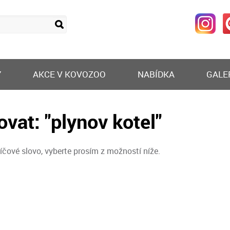
Y
AKCE V KOVOZOO
NABÍDKA
GALE
ovat: "plynov kotel"
íčové slovo, vyberte prosím z možností níže.