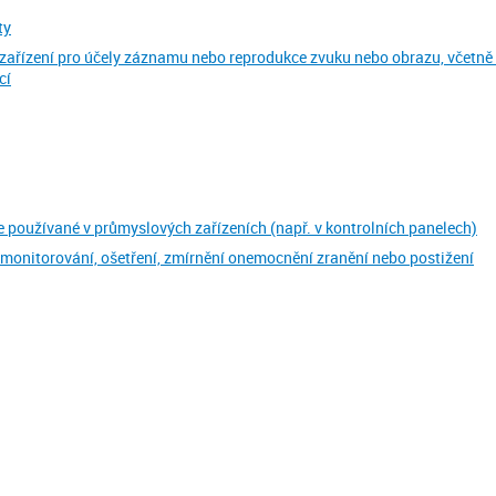
ty
 zařízení pro účely záznamu nebo reprodukce zvuku nebo obrazu, včetně 
cí
je používané v průmyslových zařízeních (např. v kontrolních panelech)
ci, monitorování, ošetření, zmírnění onemocnění zranění nebo postižení