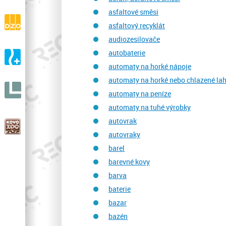
drásaniny
asfaltové směsi
DZO s.r.o.
asfaltový recyklát
Výroba a prodej ortopedické zdravotní obuvi
audiozesilovače
A-ORTO s.r.o.
autobaterie
Výroba a prodej ortopedické protetiky
automaty na horké nápoje
automaty na horké nebo chlazené la
LIGNIT
automaty na peníze
s.r.o.
automaty na tuhé výrobky
autovrak
KOVOZOO
V celé Evropě unikátní ZOO
autovraky
barel
barevné kovy
barva
baterie
bazar
bazén