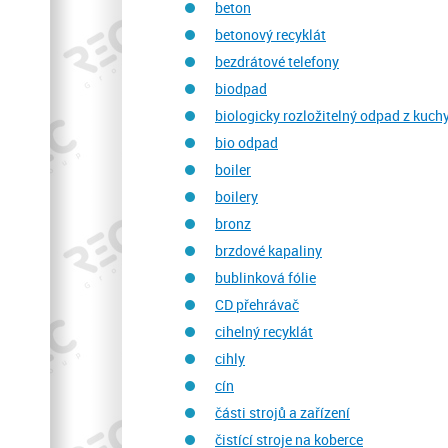
beton
betonový recyklát
bezdrátové telefony
biodpad
biologicky rozložitelný odpad z kuch
bio odpad
boiler
boilery
bronz
brzdové kapaliny
bublinková fólie
CD přehrávač
cihelný recyklát
cihly
cín
části strojů a zařízení
čistící stroje na koberce