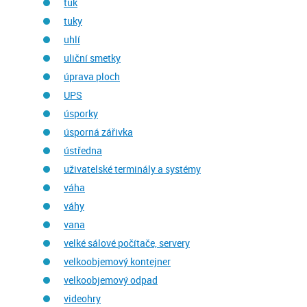
tuk
tuky
uhlí
uliční smetky
úprava ploch
UPS
úsporky
úsporná zářivka
ústředna
uživatelské terminály a systémy
váha
váhy
vana
velké sálové počítače, servery
velkoobjemový kontejner
velkoobjemový odpad
videohry