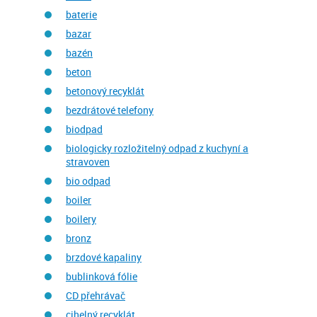
baterie
bazar
bazén
beton
betonový recyklát
bezdrátové telefony
biodpad
biologicky rozložitelný odpad z kuchyní a
stravoven
bio odpad
boiler
boilery
bronz
brzdové kapaliny
bublinková fólie
CD přehrávač
cihelný recyklát