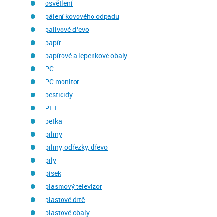
osvětlení
pálení kovového odpadu
palivové dřevo
papír
papírové a lepenkové obaly
PC
PC monitor
pesticidy
PET
petka
piliny
piliny, odřezky, dřevo
pily
písek
plasmový televizor
plastové drtě
plastové obaly