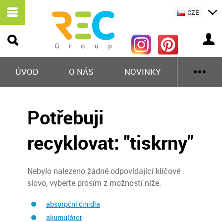
CZE
ÚVOD
O NÁS
NOVINKY
Potřebuji
recyklovat: "tiskrny"
Nebylo nalezeno žádné odpovídající klíčové
slovo, vyberte prosím z možností níže.
absorpční činidla
akumulátor