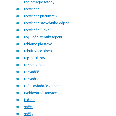
radiomagnetofony)
recyklace
recyklace pneumatik
recyklace stavebního odpadu
recyklační linka
regulační ventily topení
reklama plastová
rekultivace ploch
reproduktory
rozpouštědla
rozvaděč
rozvodna
ruční ovladače videoher
rychlovarná konvice
ředidlo
sáček
sáčky