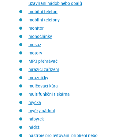
uzavírání nádob nebo obalů
mobilní telefon
mobilní telefony
monitor
monočlánky
mosaz
motory
MP3 přehrávač
mrazicí zařízení
mrazničky
mulčovací kůra
multifunkční tiskárna
myčka
myčky nádobí
nábytek
nádrž
nástroje pro nýtování, přibíjení nebo