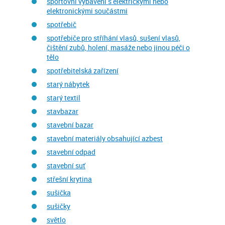
sportovní vybavení s elektrickými nebo
elektronickými součástmi
spotřebič
spotřebiče pro stříhání vlasů, sušení vlasů,
čištění zubů, holení, masáže nebo jinou péči o
tělo
spotřebitelská zařízení
starý nábytek
starý textil
stavbazar
stavební bazar
stavební materiály obsahující azbest
stavební odpad
stavební suť
střešní krytina
sušička
sušičky
světlo