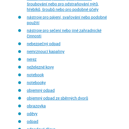
šroubování nebo pro odstraňování nýtů,
hřebíků, šroubů nebo pro podobné účely
nástroje pro pájení, svařování nebo podobné
použití
nástroje pro sečení nebo jiné zahradnické
činnosti
nebezpečný odpad
nemrznoucí kapaliny
nerez
neželezné kovy
notebook
notebooky
objemný odpad
objemný odpad ze sběrných dvorů
obrazovka
oděvy
odpad