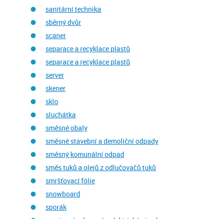
sanitární technika
sběrný dvůr
scaner
separace a recyklace plastů
separace a recyklace plastů
server
skener
sklo
sluchátka
směsné obaly
směsné stavební a demoliční odpady
směsný komunální odpad
směs tuků a olejů z odlučovačů tuků
smršťovací fólie
snowboard
sporák