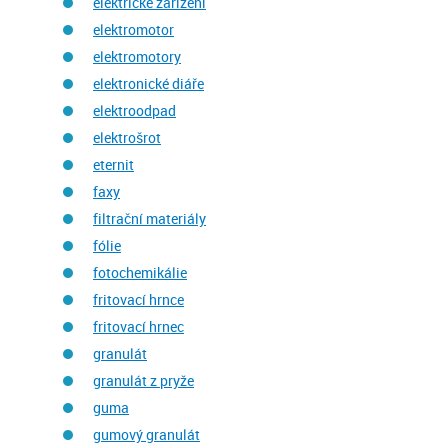
elektrické zařízení
elektromotor
elektromotory
elektronické diáře
elektroodpad
elektrošrot
eternit
faxy
filtrační materiály
fólie
fotochemikálie
fritovací hrnce
fritovací hrnec
granulát
granulát z pryže
guma
gumový granulát