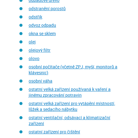
odpadové dřevo
odstranění porostů
odstřik
odvoz odpadu
okna se sklem
olej
olejový filtr
olovo
osobní počítače (včetně ZPJ, myší, monitorů a
klávesnic)
osobní váha
ostatní velká zařízení používaná k vaření a
jinému zpracování potravin
ostatní velká zařízení pro vytápění místností,
lůžek a sedacího nábytku
ostatní ventilační, odsávací a klimatizační
zařízení
ostatní zařízení pro čištění