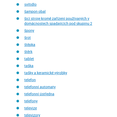
svítidlo
šampon obal
šicí stroje kromě zařízení používaných v
domácnostech spadajících pod skupinu 2
špony
šrot
štěpka
štěrk
tablet
taška
tašky a keramické výrobky
telefon
telefonní automaty
telefonní ústředna
telefony
televize
televizory