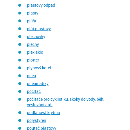
plastový odpad
plasty
plášť
plát plastový
plechovky
plechy
plexisklo
plotter
plynový kotel
pneu
pneumatiky
počítač
počítače pro cyklistiku, skoky do vody, běh,
veslování atd.
podlahová krytina
polystyren
poutač plastový