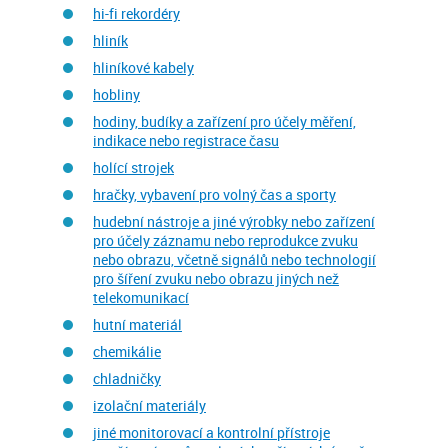
hi-fi rekordéry
hliník
hliníkové kabely
hobliny
hodiny, budíky a zařízení pro účely měření,
indikace nebo registrace času
holící strojek
hračky, vybavení pro volný čas a sporty
hudební nástroje a jiné výrobky nebo zařízení
pro účely záznamu nebo reprodukce zvuku
nebo obrazu, včetně signálů nebo technologií
pro šíření zvuku nebo obrazu jiných než
telekomunikací
hutní materiál
chemikálie
chladničky
izolační materiály
jiné monitorovací a kontrolní přístroje