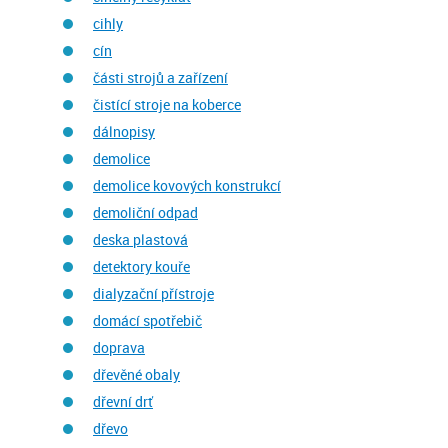
cihly
cín
části strojů a zařízení
čistící stroje na koberce
dálnopisy
demolice
demolice kovových konstrukcí
demoliční odpad
deska plastová
detektory kouře
dialyzační přístroje
domácí spotřebič
doprava
dřevěné obaly
dřevní drť
dřevo