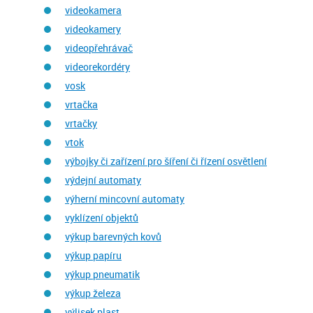
videokamera
videokamery
videopřehrávač
videorekordéry
vosk
vrtačka
vrtačky
vtok
výbojky či zařízení pro šíření či řízení osvětlení
výdejní automaty
výherní mincovní automaty
vyklízení objektů
výkup barevných kovů
výkup papíru
výkup pneumatik
výkup železa
výlisek plast