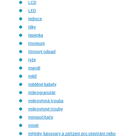
LCD
LED
lednice
léky
lepenka
linoleum
litinový odpad
lyže
mandl
měď
měděné kabely
mikrogranulát
mikrovlnná trouba
mikrovlnné trouby
minipočítače
mixér
mlýnky, kávovary a zařízení pro otevírání nebo