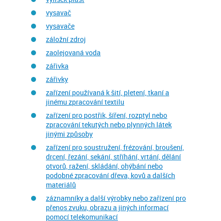
vysavač
vysavače
záložní zdroj
zaolejovaná voda
zářivka
zářivky
zařízení používaná k šití, pletení, tkaní a
jinému zpracování textilu
zařízení pro postřik, šíření, rozptyl nebo
zpracování tekutých nebo plynných látek
jinými způsoby
zařízení pro soustružení, frézování, broušení,
drcení, řezání, sekání, stříhání, vrtání, dělání
otvorů, ražení, skládání, ohýbání nebo
podobné zpracování dřeva, kovů a dalších
materiálů
záznamníky a další výrobky nebo zařízení pro
přenos zvuku, obrazu a jiných informací
pomocí telekomunikací