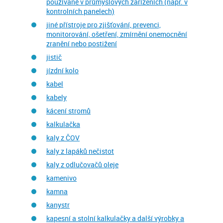
používané v průmyslových zařízeních (např. v
kontrolních panelech)
jiné přístroje pro zjišťování, prevenci,
monitorování, ošetření, zmírnění onemocnění
zranění nebo postižení
jistič
jízdní kolo
kabel
kabely
kácení stromů
kalkulačka
kaly z ČOV
kaly z lapáků nečistot
kaly z odlučovačů oleje
kamenivo
kamna
kanystr
kapesní a stolní kalkulačky a další výrobky a