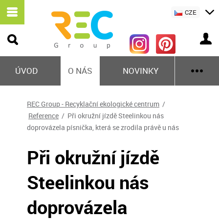
CZE
ÚVOD
O NÁS
NOVINKY
REC Group - Recyklační ekologické centrum
/
Reference
/ Při okružní jízdě Steelinkou nás
doprovázela písnička, která se zrodila právě u nás
Při okružní jízdě
Steelinkou nás
doprovázela