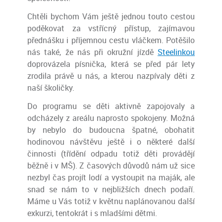
Chtěli bychom Vám ještě jednou touto cestou
poděkovat za vstřícný přístup, zajímavou
přednášku i příjemnou cestu vláčkem. Potěšilo
nás také, že nás při okružní jízdě
Steelinkou
doprovázela písnička, která se před pár lety
zrodila právě u nás, a kterou nazpívaly děti z
naší školičky.
Do programu se děti aktivně zapojovaly a
odcházely z areálu naprosto spokojeny. Možná
by nebylo do budoucna špatné, obohatit
hodinovou návštěvu ještě i o některé další
činnosti (třídění odpadu totiž děti provádějí
běžně i v MŠ). Z časových důvodů nám už sice
nezbyl čas projít lodí a vystoupit na maják, ale
snad se nám to v nejbližších dnech podaří.
Máme u Vás totiž v květnu naplánovanou další
exkurzi, tentokrát i s mladšími dětmi.