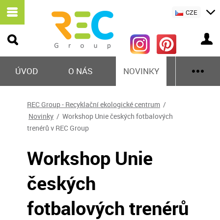
CZE
ÚVOD
O NÁS
NOVINKY
REC Group - Recyklační ekologické centrum
/
Novinky
/ Workshop Unie českých fotbalových
trenérů v REC Group
Workshop Unie
českých
fotbalových trenérů