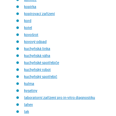
kopírka
kopírovací zařízení
kord
kotel
kovošrot
kovový odpad
kuchyňská linka
kuchyňská váha
kuchyňské spotřebiče
kuchyňský robot
kuchyňský spotřebič
kulma
kyseliny
laboratorní zařízení pro in-vitro diagnostiku
lahev
lak