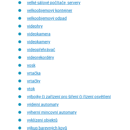
velké sálové počítače, servery
velkoobjemový kontejner
velkoobjemový odpad
videohry
videokamera
videokamery
videopřehrávač
videorekordéry
vosk
vrtačka
vrtačky
vtok
výbojky či zařízení pro šíření či řízení osvětlení
výdejní automaty
výherní mincovní automaty
vyklízení objektů
výkup barevných kovů