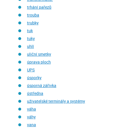
trhání pařezů
trouba
trubky
tuk
tuky
uhlí
uliční smetky
úprava ploch
UPS
úsporky
úsporná zářivka
ústředna
uživatelské terminály a systémy
váha
váhy
vana