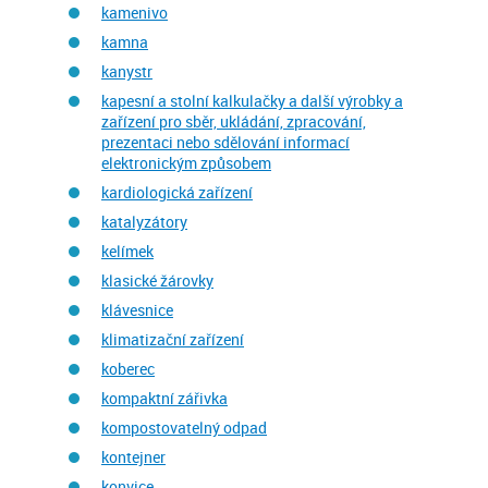
kamenivo
kamna
kanystr
kapesní a stolní kalkulačky a další výrobky a
zařízení pro sběr, ukládání, zpracování,
prezentaci nebo sdělování informací
elektronickým způsobem
kardiologická zařízení
katalyzátory
kelímek
klasické žárovky
klávesnice
klimatizační zařízení
koberec
kompaktní zářivka
kompostovatelný odpad
kontejner
konvice