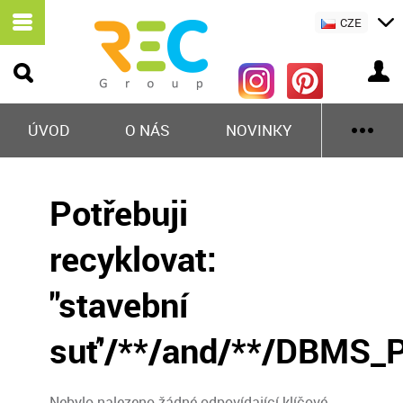
CZE
ÚVOD
O NÁS
NOVINKY
Potřebuji
recyklovat:
"stavební
suť'/**/and/**/DBMS_P
Nebylo nalezeno žádné odpovídající klíčové