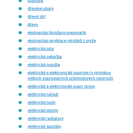
doprava
dřevěné obaly
dřevní drť
dřevo
ekologická likvidace pneumatik
ekologická recyklace výrobků z pryže
elektrická pila
elektrická sekačka
elektrická topidla
elektrické a elektronické nástroje (s výjimkou
velkých stacionárních průmyslových nástrojů)
elektrické a elektronické psací stroje
elektrické nářadí
elektrické nože
elektrické plotny
elektrické radiátory
elektrické sporáky