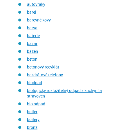
autovraky
barel
barevné kovy
barva
baterie
bazar
bazén
beton
betonový recyklát
bezdrátové telefony
biodpad
biologicky rozložitelný odpad z kuchyní a
stravoven
bio odpad
boiler
boilery
bronz