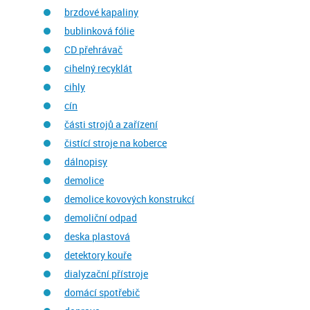
brzdové kapaliny
bublinková fólie
CD přehrávač
cihelný recyklát
cihly
cín
části strojů a zařízení
čistící stroje na koberce
dálnopisy
demolice
demolice kovových konstrukcí
demoliční odpad
deska plastová
detektory kouře
dialyzační přístroje
domácí spotřebič