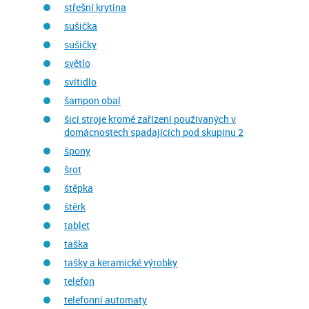
střešní krytina
sušička
sušičky
světlo
svítidlo
šampon obal
šicí stroje kromě zařízení používaných v
domácnostech spadajících pod skupinu 2
špony
šrot
štěpka
štěrk
tablet
taška
tašky a keramické výrobky
telefon
telefonní automaty