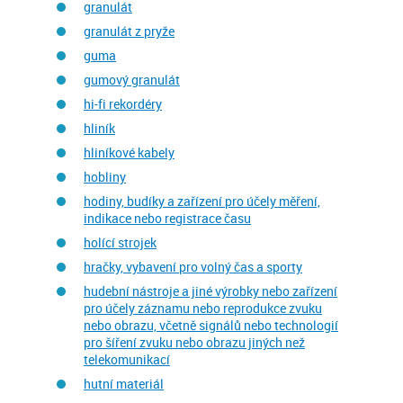
granulát
granulát z pryže
guma
gumový granulát
hi-fi rekordéry
hliník
hliníkové kabely
hobliny
hodiny, budíky a zařízení pro účely měření,
indikace nebo registrace času
holící strojek
hračky, vybavení pro volný čas a sporty
hudební nástroje a jiné výrobky nebo zařízení
pro účely záznamu nebo reprodukce zvuku
nebo obrazu, včetně signálů nebo technologií
pro šíření zvuku nebo obrazu jiných než
telekomunikací
hutní materiál