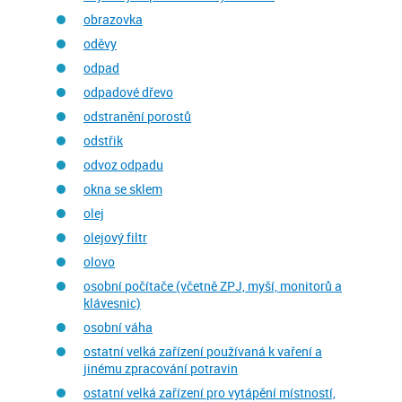
obrazovka
oděvy
odpad
odpadové dřevo
odstranění porostů
odstřik
odvoz odpadu
okna se sklem
olej
olejový filtr
olovo
osobní počítače (včetně ZPJ, myší, monitorů a
klávesnic)
osobní váha
ostatní velká zařízení používaná k vaření a
jinému zpracování potravin
ostatní velká zařízení pro vytápění místností,