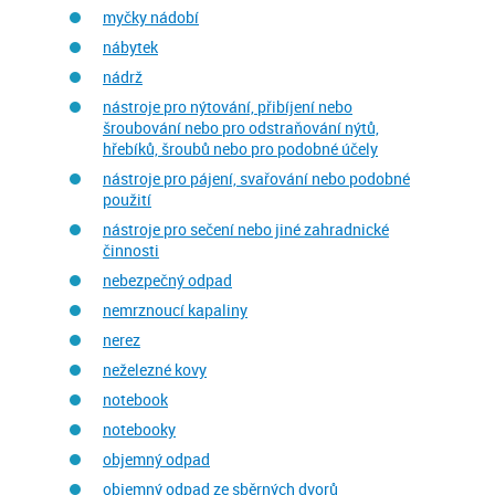
myčky nádobí
nábytek
nádrž
nástroje pro nýtování, přibíjení nebo
šroubování nebo pro odstraňování nýtů,
hřebíků, šroubů nebo pro podobné účely
nástroje pro pájení, svařování nebo podobné
použití
nástroje pro sečení nebo jiné zahradnické
činnosti
nebezpečný odpad
nemrznoucí kapaliny
nerez
neželezné kovy
notebook
notebooky
objemný odpad
objemný odpad ze sběrných dvorů