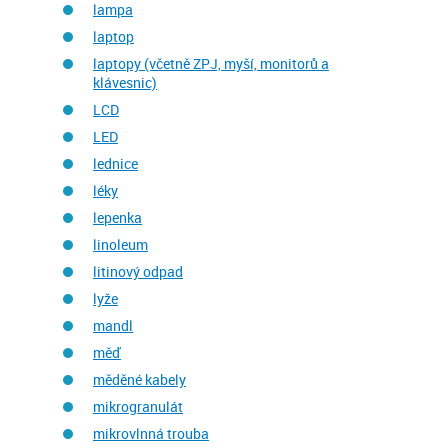
lampa
laptop
laptopy (včetně ZPJ, myší, monitorů a
klávesnic)
LCD
LED
lednice
léky
lepenka
linoleum
litinový odpad
lyže
mandl
měď
měděné kabely
mikrogranulát
mikrovlnná trouba