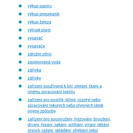
výkup papíru
výkup pneumatik
výkup železa
výlisek plast
vysavač
vysavače
záložní zdroj
zaolejovaná voda
zářivka
zářivky
zařízení používaná k šití, pletení, tkaní a
jinému zpracování textilu
zařízení pro postřik, šíření, rozptyl nebo
zpracování tekutých nebo plynných látek
jinými způsoby
zařízení pro soustružení, frézování, broušení,
drcení, řezání, sekání, stříhání, vrtání, dělání
otvorů, ražení, skládání, ohýbání nebo