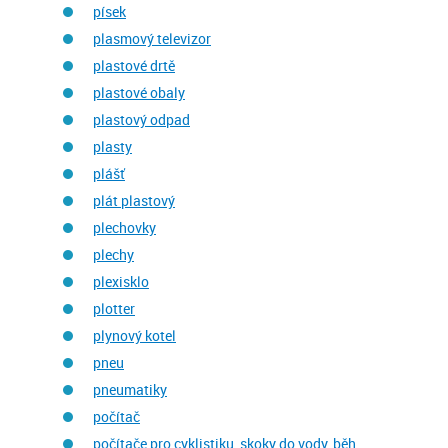
písek
plasmový televizor
plastové drtě
plastové obaly
plastový odpad
plasty
plášť
plát plastový
plechovky
plechy
plexisklo
plotter
plynový kotel
pneu
pneumatiky
počítač
počítače pro cyklistiku, skoky do vody, běh,