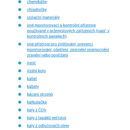
chemikálie
chladničky
izolační materiály
jiné monitorovací a kontrolní přístroje
používané v průmyslových zařízeních (např. v
kontrolních panelech)
jiné přístroje pro zjišťování, prevenci,
monitorování, ošetření, zmírnění onemocnění
zranění nebo postižení
jistič
jízdní kolo
kabel
kabely
kácení stromů
kalkulačka
kaly z ČOV
kaly z lapáků nečistot
kaly z odlučovačů oleje