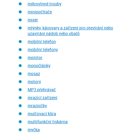
mikrovlnné trouby
minipočítače
mixér
mlýnky, kávovary a zařízení pro otevírání nebo
uzavírání nádob nebo obalů
mobilní telefon
mobilní telefony
monitor
monočlánky
mosaz
motory
MP3 přehrávač
mrazicí zařízení
mrazničky
mulčovací kůra
multifunkční tiskárna
myčka