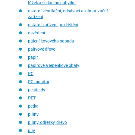
lůžek a sedacího nábytku
ostatní ventilační, odsávací a klimatizační
zařízení
ostatní zařízení pro čištění
osvětlení
pálení kovového odpadu
palivové dřevo
papír
papírové a lepenkové obaly
PC
PC monitor
pesticidy
PET
petka
piliny
piliny, odřezky, dřevo
pily