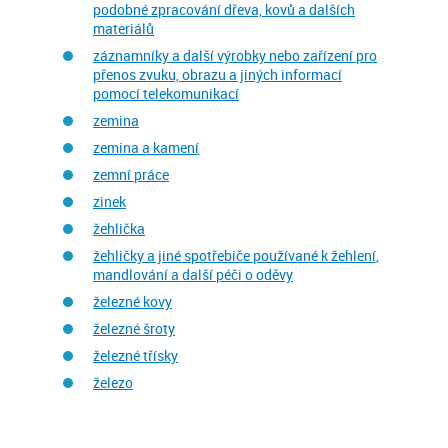
podobné zpracování dřeva, kovů a dalších
materiálů
záznamníky a další výrobky nebo zařízení pro
přenos zvuku, obrazu a jiných informací
pomocí telekomunikací
zemina
zemina a kamení
zemní práce
zinek
žehlička
žehličky a jiné spotřebiče používané k žehlení,
mandlování a další péči o oděvy
železné kovy
železné šroty
železné třísky
železo