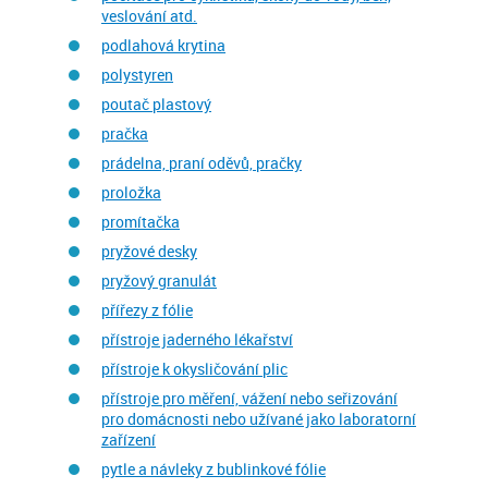
veslování atd.
podlahová krytina
polystyren
poutač plastový
pračka
prádelna, praní oděvů, pračky
proložka
promítačka
pryžové desky
pryžový granulát
přířezy z fólie
přístroje jaderného lékařství
přístroje k okysličování plic
přístroje pro měření, vážení nebo seřizování
pro domácnosti nebo užívané jako laboratorní
zařízení
pytle a návleky z bublinkové fólie