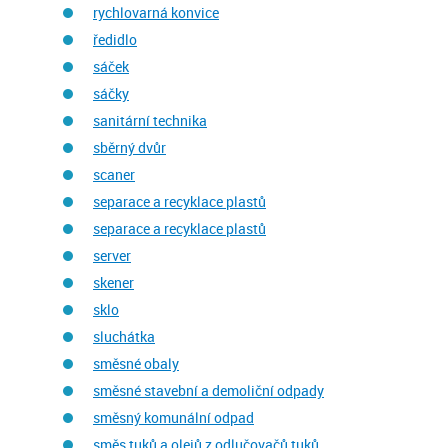
rychlovarná konvice
ředidlo
sáček
sáčky
sanitární technika
sběrný dvůr
scaner
separace a recyklace plastů
separace a recyklace plastů
server
skener
sklo
sluchátka
směsné obaly
směsné stavební a demoliční odpady
směsný komunální odpad
směs tuků a olejů z odlučovačů tuků